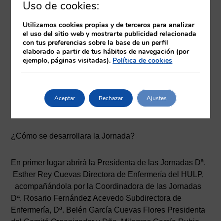
Uso de cookies:
El reto de la edición anterior no era otro, que las
Utilizamos cookies propias y de terceros para analizar
Jornadas fueran participativas. Por eso quisimos que los
el uso del sitio web y mostrarte publicidad relacionada
asistentes aportaran su opinión, hicimos una votación
con tus preferencias sobre la base de un perfil
después de cada mesa y después del descanso para los
elaborado a partir de tus hábitos de navegación (por
ejemplo, páginas visitadas).
Política de cookies
posters, así dábamos cabida a la opinión de los
asistentes. Dichas opiniones se tomaron en cuenta para
la elección de los premiados. En la edición de este año
queremos seguir haciendo participe a los asistentes,
Aceptar
Rechazar
Ajustes
para que valoren los trabajos presentados.
¿Cómo se desarrollara la Jornada?
En primer lugar abrirá la Presidenta de las Jornadas Dª.
Esther Rey Cuevas Directora de Enfermería del HULP,
acompañándola por la Coordinadora de las Jornadas
Dª. Rosario Fernández Acevedo Subdirectora de
Enfermería, Dª. Belén García Cuevas Flores Presidenta