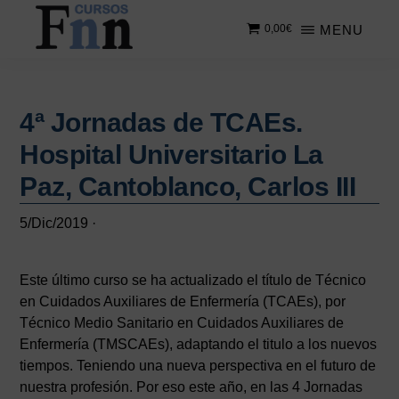
Saltar
Saltar
MENU
0,00
€
al
a
contenido
la
CURSOS
Especializados
principal
barra
FNN
en
lateral
cursos
4ª Jornadas de TCAEs.
principal
online
Hospital Universitario La
Paz, Cantoblanco, Carlos III
5/Dic/2019
·
Este último curso se ha actualizado el título de Técnico
en Cuidados Auxiliares de Enfermería (TCAEs), por
Técnico Medio Sanitario en Cuidados Auxiliares de
Enfermería (TMSCAEs), adaptando el titulo a los nuevos
tiempos. Teniendo una nueva perspectiva en el futuro de
nuestra profesión. Por eso este año, en las 4 Jornadas