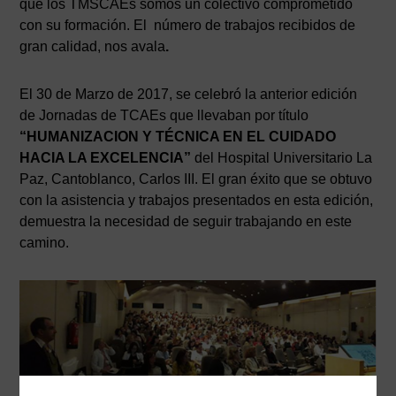
que los TMSCAEs somos un colectivo comprometido
con su formación. El número de trabajos recibidos de
gran calidad, nos avala
.
El 30 de Marzo de 2017, se celebró la anterior edición
de Jornadas de TCAEs que llevaban por título
“HUMANIZACION Y TÉCNICA EN EL CUIDADO
HACIA LA EXCELENCIA”
del Hospital Universitario La
Paz, Cantoblanco, Carlos III. El gran éxito que se obtuvo
con la asistencia y trabajos presentados en esta edición,
demuestra la necesidad de seguir trabajando en este
camino.