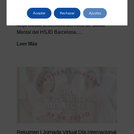
https://vimeo.com/1202453326/f284e18eea?
Aceptar
Rechazar
Ajustes
share=copy&fl=sv&fe=ci Entrevista con Jordi
Mitjà Costa, Enfermero del Área de Salud
Mental del HSJD Barcelona.…
Entrevista
Leer Más
a
Jordi
Mitjà
Costa
Resumen I Jornada Virtual Día Internacional