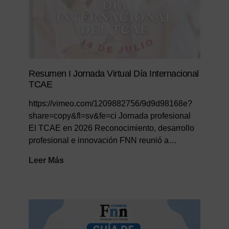
Resumen I Jornada Virtual Día Internacional
TCAE
https://vimeo.com/1209882756/9d9d98168e?
share=copy&fl=sv&fe=ci Jornada profesional
El TCAE en 2026 Reconocimiento, desarrollo
profesional e innovación FNN reunió a…
Resumen
Leer Más
I
Jornada
Virtual
Día
Internacional