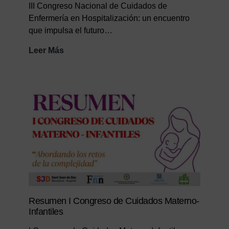
III Congreso Nacional de Cuidados de
Enfermería en Hospitalización: un encuentro
que impulsa el futuro…
Resumen
Leer Más
III
Congreso
Nacional
de
Cuidados
de
Enfermería
en
Hospitalización:
un
encuentro
que
Resumen I Congreso de Cuidados Materno-
impulsa
Infantiles
el