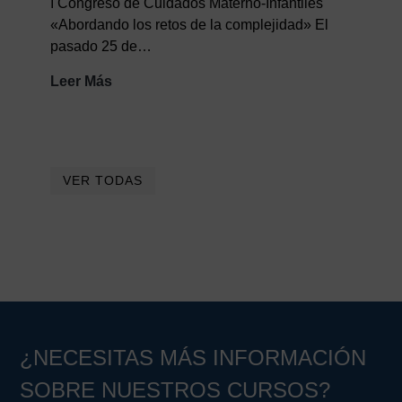
I Congreso de Cuidados Materno-Infantiles
futuro
«Abordando los retos de la complejidad» El
de
pasado 25 de…
los
cuidados
Resumen
Leer Más
I
Congreso
de
Cuidados
VER TODAS
Materno-
Infantiles
¿NECESITAS MÁS INFORMACIÓN
SOBRE NUESTROS CURSOS?