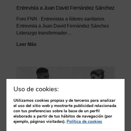
Entrevista a Juan David Fernández Sánchez
Foro FNN · Entrevistas a líderes sanitarios
Entrevista a Juan David Fernández Sánchez
Liderazgo transformador…
Entrevista
Leer Más
a
Juan
David
Fernández
Sánchez
Uso de cookies:
Utilizamos cookies propias y de terceros para analizar
el uso del sitio web y mostrarte publicidad relacionada
con tus preferencias sobre la base de un perfil
elaborado a partir de tus hábitos de navegación (por
ejemplo, páginas visitadas).
Política de cookies
Entrevista a Jordi Mitjà Costa