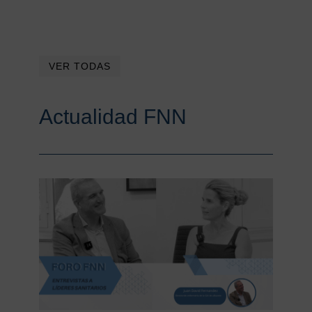
de
supervivencia
asistencial
VER TODAS
Actualidad FNN