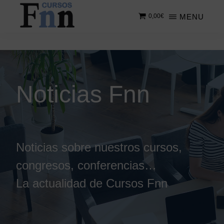
Saltar
MENU
0,00
€
al
contenido
CURSOS
Especializados
principal
FNN
en
cursos
online
Noticias Fnn
Noticias sobre nuestros cursos,
congresos, conferencias…
La actualidad de Cursos Fnn