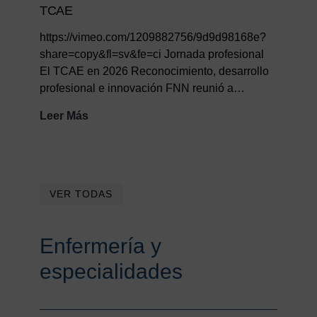
TCAE
https://vimeo.com/1209882756/9d9d98168e?
share=copy&fl=sv&fe=ci Jornada profesional
El TCAE en 2026 Reconocimiento, desarrollo
profesional e innovación FNN reunió a…
Resumen
Leer Más
I
Jornada
Virtual
Día
VER TODAS
Internacional
TCAE
Enfermería y
especialidades