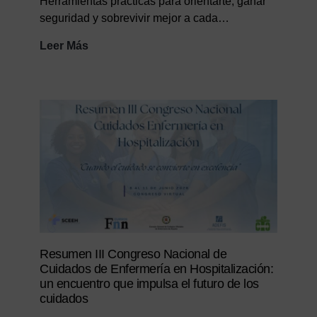
Herramientas prácticas para orientarte, ganar
seguridad y sobrevivir mejor a cada…
Guia
Leer Más
de
supervivencia
asistencial
Resumen III Congreso Nacional de
Cuidados de Enfermería en Hospitalización:
un encuentro que impulsa el futuro de los
cuidados