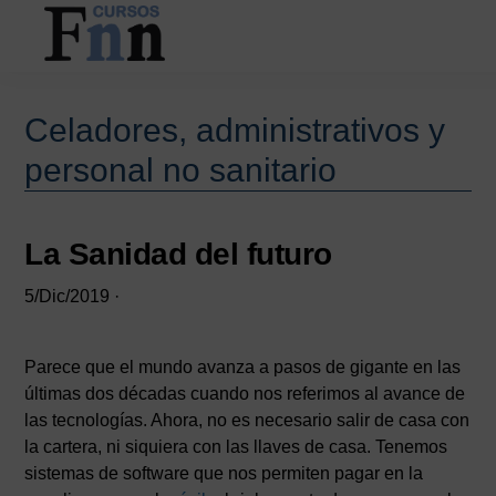
Saltar
Saltar
al
a
contenido
la
CURSOS
Especializados
principal
barra
FNN
en
lateral
Celadores, administrativos y
cursos
principal
personal no sanitario
online
La Sanidad del futuro
5/Dic/2019
·
Parece que el mundo avanza a pasos de gigante en las
últimas dos décadas cuando nos referimos al avance de
las tecnologías. Ahora, no es necesario salir de casa con
la cartera, ni siquiera con las llaves de casa. Tenemos
sistemas de software que nos permiten pagar en la