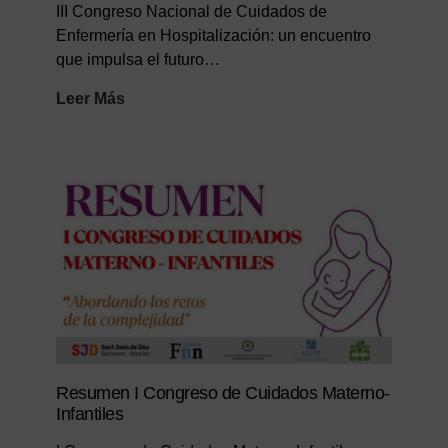
III Congreso Nacional de Cuidados de
Enfermería en Hospitalización: un encuentro
que impulsa el futuro…
Resumen
Leer Más
III
Congreso
Nacional
de
Cuidados
de
Enfermería
en
Hospitalización:
un
encuentro
que
Resumen I Congreso de Cuidados Materno-
impulsa
Infantiles
el