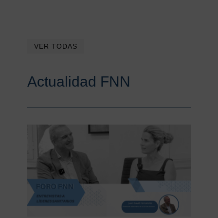
de
supervivencia
asistencial
VER TODAS
Actualidad FNN