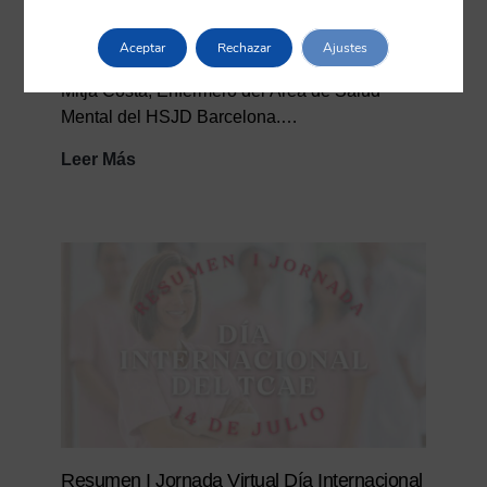
https://vimeo.com/1202453326/f284e18eea?
Aceptar
Rechazar
Ajustes
share=copy&fl=sv&fe=ci Entrevista con Jordi
Mitjà Costa, Enfermero del Área de Salud
Mental del HSJD Barcelona.…
Entrevista
Leer Más
a
Jordi
Mitjà
Costa
Resumen I Jornada Virtual Día Internacional