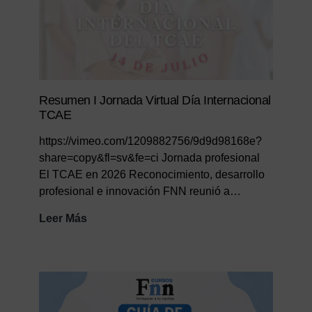
Resumen I Jornada Virtual Día Internacional
TCAE
https://vimeo.com/1209882756/9d9d98168e?
share=copy&fl=sv&fe=ci Jornada profesional
El TCAE en 2026 Reconocimiento, desarrollo
profesional e innovación FNN reunió a…
Resumen
Leer Más
I
Jornada
Virtual
Día
Internacional