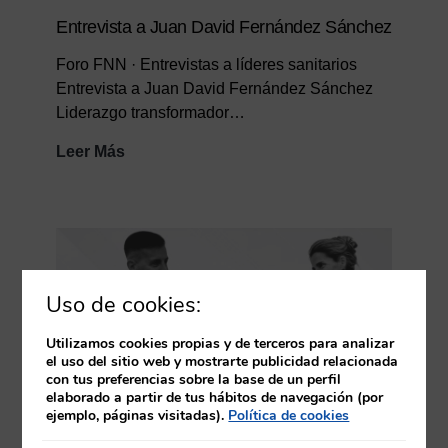
Entrevista a Juan David Fernández Sánchez
Foro FNN · Entrevistas a líderes sanitarios
Entrevista a Juan David Fernández Sánchez
Liderazgo transformador…
Entrevista
Leer Más
a
Juan
David
Fernández
Sánchez
Uso de cookies:
Utilizamos cookies propias y de terceros para analizar
el uso del sitio web y mostrarte publicidad relacionada
con tus preferencias sobre la base de un perfil
elaborado a partir de tus hábitos de navegación (por
ejemplo, páginas visitadas).
Política de cookies
Entrevista a Jordi Mitjà Costa