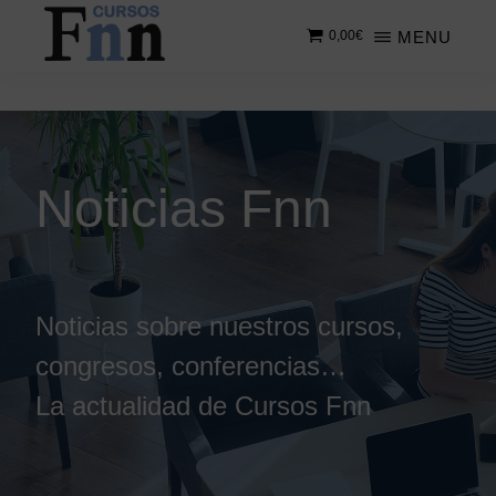
Saltar
MENU
0,00
€
al
contenido
CURSOS
Especializados
principal
FNN
en
cursos
online
Noticias Fnn
Noticias sobre nuestros cursos,
congresos, conferencias…
La actualidad de Cursos Fnn