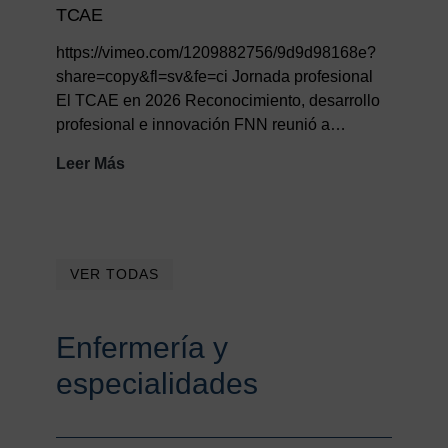
TCAE
https://vimeo.com/1209882756/9d9d98168e?
share=copy&fl=sv&fe=ci Jornada profesional
El TCAE en 2026 Reconocimiento, desarrollo
profesional e innovación FNN reunió a…
Resumen
Leer Más
I
Jornada
Virtual
Día
VER TODAS
Internacional
TCAE
Enfermería y
especialidades