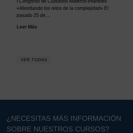
I Congreso de Cuidados Materno-Infantiles
futuro
«Abordando los retos de la complejidad» El
de
pasado 25 de…
los
cuidados
Resumen
Leer Más
I
Congreso
de
Cuidados
VER TODAS
Materno-
Infantiles
¿NECESITAS MÁS INFORMACIÓN
SOBRE NUESTROS CURSOS?