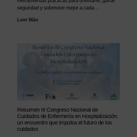
Herramientas prácticas para orientarte, ganar
seguridad y sobrevivir mejor a cada…
Guia
Leer Más
de
supervivencia
asistencial
Resumen III Congreso Nacional de
Cuidados de Enfermería en Hospitalización:
un encuentro que impulsa el futuro de los
cuidados