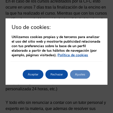
En el caso de los cursos acreditados por la CFC esto
ocurre en unos 7 días tras la finalización de la encino en
la que ha realizado el curso. Mientras que con los cursos
certificados por la Universidad, el pedido habitual es de
menos de 60 días desde que lo finalice.
Uso de cookies:
Utilizamos cookies propias y de terceros para analizar
Ventajas de la formación online
el uso del sitio web y mostrarte publicidad relacionada
con tus preferencias sobre la base de un perfil
elaborado a partir de tus hábitos de navegación (por
La
formación online
otorga una gran flexibilidad ya que,
ejemplo, páginas visitadas).
Política de cookies
desde el primer momento tiene a su disposición todos
los contenidos y pruebas evaluativas del curso. Siendo
uno mismo quien decide cuándo y cómo realizar el
Aceptar
Rechazar
Ajustes
curso, y contando, en todo momento, con herramientas
de apoyo de gran utilidad (foros, chat, tutoría
personalizada 24 horas, etc.)
Y todo ello sin renunciar a contar con un tutor personal y
experto en la materia, que ademas de resolver sus