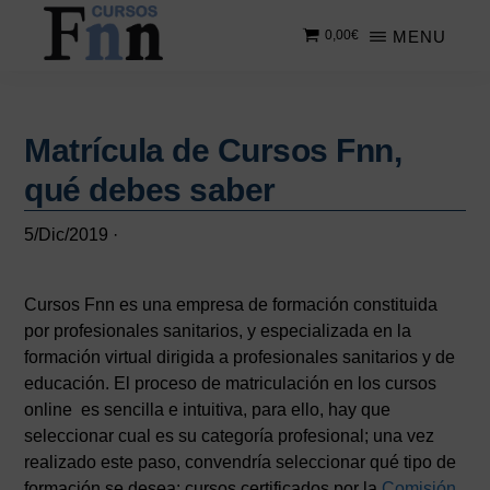
Saltar
Saltar
MENU
0,00
€
al
a
contenido
la
CURSOS
Especializados
principal
barra
FNN
en
lateral
cursos
Matrícula de Cursos Fnn,
principal
online
qué debes saber
5/Dic/2019
·
Cursos Fnn es una empresa de formación constituida
por profesionales sanitarios, y especializada en la
formación virtual dirigida a profesionales sanitarios y de
educación. El proceso de matriculación en los cursos
online es sencilla e intuitiva, para ello, hay que
seleccionar cual es su categoría profesional; una vez
realizado este paso, convendría seleccionar qué tipo de
formación se desea: cursos certificados por la
Comisión