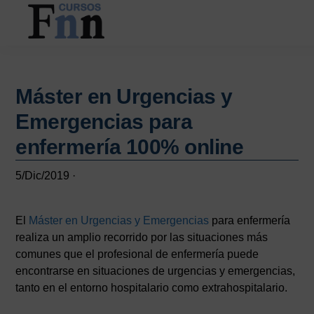
Saltar
Saltar
al
a
contenido
la
CURSOS
Especializados
principal
barra
FNN
en
lateral
cursos
Máster en Urgencias y
principal
online
Emergencias para
enfermería 100% online
5/Dic/2019
·
El
Máster en Urgencias y Emergencias
para enfermería
realiza un amplio recorrido por las situaciones más
comunes que el profesional de enfermería puede
encontrarse en situaciones de urgencias y emergencias,
tanto en el entorno hospitalario como extrahospitalario.