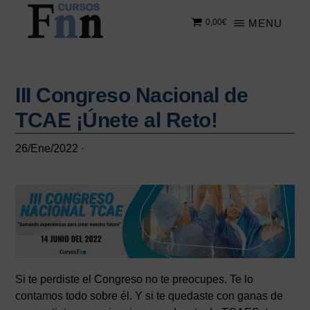
Saltar
Saltar
MENU
0,00
€
al
a
contenido
la
CURSOS
Especializados
principal
barra
FNN
en
lateral
cursos
III Congreso Nacional de
principal
online
TCAE ¡Únete al Reto!
26/Ene/2022
·
Si te perdiste el Congreso no te preocupes. Te lo
contamos todo sobre él. Y si te quedaste con ganas de