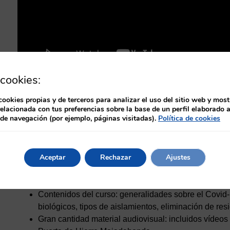
cookies:
Curso gratuito contra el Coron
cookies propias y de terceros para analizar el uso del sitio web y most
relacionada con tus preferencias sobre la base de un perfil elaborado a
de la prevención de la infecci
 de navegación (por ejemplo, páginas visitadas).
Política de cookies
INSCRIPCIÓ
Aceptar
Rechazar
Ajustes
Curso Online de 40 horas.
Solicitada acreditación 
Contenidos del curso: generalidades sobre el Covid-1
biológicos, tipos de aislamientos, eliminación de re
Gran cantidad material audiovisual: incluidos vídeos