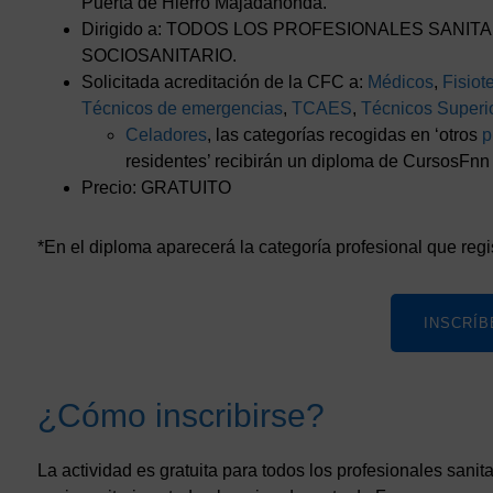
Puerta de Hierro Majadahonda.
Dirigido a: TODOS LOS PROFESIONALES SANIT
SOCIOSANITARIO.
Solicitada acreditación de la CFC a:
Médicos
,
Fisiot
Técnicos de emergencias
,
TCAES
,
Técnicos Superio
Celadores
, las categorías recogidas en ‘otros
p
residentes’ recibirán un diploma de CursosFnn d
Precio: GRATUITO
*En el diploma aparecerá la categoría profesional que regis
INSCRÍB
¿Cómo inscribirse?
La actividad es gratuita para todos los profesionales sanita