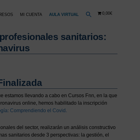
0,00€
RESOS
MI CUENTA
AULA VIRTUAL
rofesionales sanitarios:
navirus
inalizada
que estamos llevando a cabo en Cursos Fnn, en la que
ronavirus online, hemos habilitado la inscripción
ogía: Comprendiendo el Covid.
onales del sector, realizarán un análisis constructivo
as sanitarios desde 3 perspectivas: la gestión, el