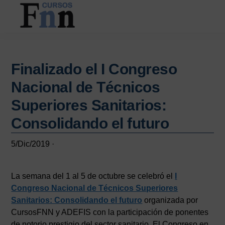
Saltar
Saltar
al
a
contenido
la
CURSOS
Especializados
principal
barra
FNN
en
lateral
cursos
Finalizado el I Congreso
principal
online
Nacional de Técnicos
Superiores Sanitarios:
Consolidando el futuro
5/Dic/2019
·
La semana del 1 al 5 de octubre se celebró el
I
Congreso Nacional de Técnicos Superiores
Sanitarios: Consolidando el futuro
organizada por
CursosFNN y ADEFIS con la participación de ponentes
de notorio prestigio del sector sanitario. El Congreso en