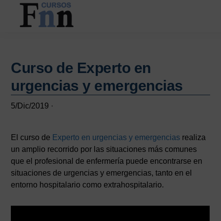
Saltar
Saltar
al
a
contenido
la
CURSOS
Especializados
principal
barra
FNN
en
lateral
cursos
Curso de Experto en
principal
online
urgencias y emergencias
5/Dic/2019
·
El curso de
Experto en urgencias y emergencias
realiza
un amplio recorrido por las situaciones más comunes
que el profesional de enfermería puede encontrarse en
situaciones de urgencias y emergencias, tanto en el
entorno hospitalario como extrahospitalario.