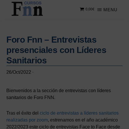
Saltar
Saltar
MENU
0,00
€
al
a
contenido
la
CURSOS
Especializados
principal
barra
FNN
en
lateral
cursos
Foro Fnn – Entrevistas
principal
online
presenciales con Líderes
Sanitarios
26/Oct/2022
·
Bienvenidos a la sección de entrevistas con líderes
sanitarios de Foro FNN.
Tras el éxito del
ciclo de entrevistas a líderes sanitarios
realizadas por zoom
, estrenamos en el año académico
2022/2023 este ciclo de entrevistas Face to Face desde