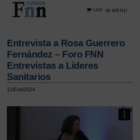
Saltar
Saltar
MENU
0,00
€
al
a
contenido
la
CURSOS
Especializados
principal
barra
FNN
en
lateral
cursos
Entrevista a Rosa Guerrero
principal
online
Fernández – Foro FNN
Entrevistas a Líderes
Sanitarios
11/Ene/2024
·