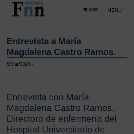
Saltar
Saltar
MENU
0,00
€
al
a
contenido
la
CURSOS
Especializados
principal
barra
FNN
en
lateral
cursos
Entrevista a María
principal
online
Magdalena Castro Ramos.
5/Mar/2024
·
Entrevista con María
Magdalena Castro Ramos,
Directora de enfermería del
Hospital Universitario de