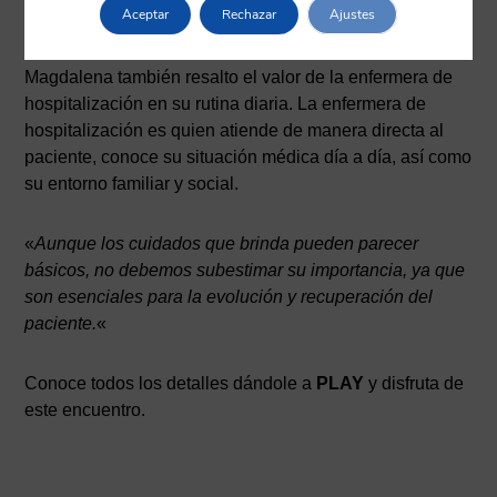
Aceptar
Rechazar
Ajustes
seguimiento constante y personalizado.
Magdalena también resalto el valor de la enfermera de
hospitalización en su rutina diaria. La enfermera de
hospitalización es quien atiende de manera directa al
paciente, conoce su situación médica día a día, así como
su entorno familiar y social.
«
Aunque los cuidados que brinda pueden parecer
básicos, no debemos subestimar su importancia, ya que
son esenciales para la evolución y recuperación del
paciente.
«
Conoce todos los detalles dándole a
PLAY
y disfruta de
este encuentro.