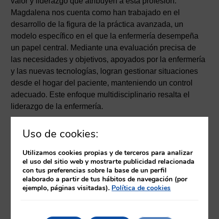
valor y liderazgo que atribuyen a esta profesión.
Magdalena nos cuenta como han trabajado en el
desarrollo de la figura de la práctica avanzada, un
modelo específico en el que la enfermería desempeña
un papel central. Mediante una evaluación precisa de
las necesidades y objetivos, apoyados por la enfermería
y las nuevas tecnologías, logran gestionar situaciones
desde el hogar del paciente, manteniendo un control
adecuado. Este enfoque multidisciplinario resalta el
liderazgo de la enfermería.
Uso de cookies:
Consideran que la innovación y la transformación digital
son fundamentales, especialmente en el cuidado del
Utilizamos cookies propias y de terceros para analizar
paciente crónico. Un ejemplo de esta transformación es
el uso del sitio web y mostrarte publicidad relacionada
un proyecto con un sistema de cuidados virtuales
con tus preferencias sobre la base de un perfil
elaborado a partir de tus hábitos de navegación (por
llamado «Lola», donde se establece un plan de
ejemplo, páginas visitadas).
Política de cookies
cuidados en colaboración entre enfermeras y médicos.
Aunque la inteligencia artificial realiza llamadas a los
pacientes, es la enfermera quien lleva a cabo un