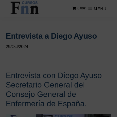
Saltar
Saltar
MENU
0,00
€
al
a
contenido
la
CURSOS
Especializados
principal
barra
FNN
en
lateral
cursos
Entrevista a Diego Ayuso
principal
online
29/Oct/2024
·
Entrevista con Diego Ayuso
Secretario General del
Consejo General de
Enfermería de España.