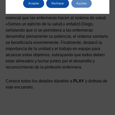
Aceptar
Rechazar
Ajustes
Es fundamental comunicar a los políticos el aporte
esencial que las enfermeras hacen al sistema de salud.
«Somos un ejército de la salud,» enfatizó Diego,
señalando que si se permitiera a las enfermeras
desarrollar plenamente su potencial, el sistema sanitario
se beneficiaría enormemente. Finalmente, destacó la
importancia de la unidad y el trabajo en equipo para
alcanzar estos objetivos, subrayando que todos deben
estar alineados y luchar juntos por el desarrollo y
reconocimiento de la profesión enfermera.
Conoce todos los detalles dándole a
PLAY
y disfruta de
este encuentro.