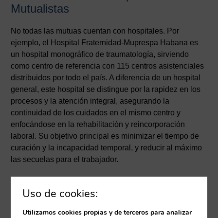
Mutualistas
No todas las mutuas cuentan con hospitales. Por
ejemplo, el Hospital Fraternidad-Muprespa Habana es
un hospital monográfico de traumatología, sirviendo
como centro de referencia con 115 centros asistenciales
distribuidos por todo el país. A diferencia de un hospital
general, este hospital se distingue por la rapidez en los
procesos y la atención integral, asegurando la
continuidad de los cuidados en el mismo centro y
enfocándose en la rehabilitación y reincorporación
laboral. Su objetivo principal es minimizar el tiempo de
curación y la incapacidad temporal, y reducir al máximo
las secuelas para el trabajador.
¿Qué es necesario para trabajar en
Uso de cookies:
una mutua?
Utilizamos cookies propias y de terceros para analizar