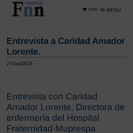
Saltar
Saltar
MENU
0,00
€
al
a
contenido
la
CURSOS
Especializados
principal
barra
FNN
en
lateral
cursos
Entrevista a Caridad Amador
principal
online
Lorente.
27/Jun/2024
·
Entrevista con Caridad
Amador Lorente, Directora de
enfermería del Hospital
Fraternidad-Muprespa