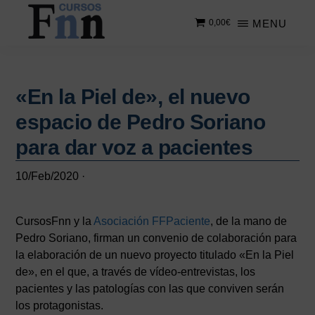
Saltar
Saltar
MENU
0,00
€
al
a
contenido
la
CURSOS
Especializados
principal
barra
FNN
en
lateral
cursos
«En la Piel de», el nuevo
principal
online
espacio de Pedro Soriano
para dar voz a pacientes
10/Feb/2020
·
CursosFnn y la
Asociación FFPaciente
, de la mano de
Pedro Soriano, firman un convenio de colaboración para
la elaboración de un nuevo proyecto titulado «En la Piel
de», en el que, a través de vídeo-entrevistas, los
pacientes y las patologías con las que conviven serán
los protagonistas.