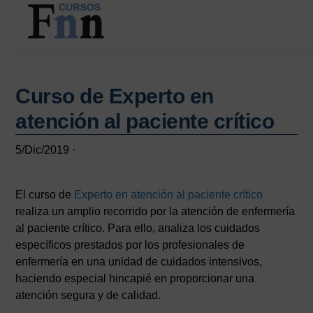
Saltar
Saltar
al
a
contenido
la
CURSOS
Especializados
principal
barra
FNN
en
lateral
cursos
Curso de Experto en
principal
online
atención al paciente crítico
5/Dic/2019
·
El curso de
Experto en atención al paciente crítico
realiza un amplio recorrido por la atención de enfermería
al paciente crítico. Para ello, analiza los cuidados
específicos prestados por los profesionales de
enfermería en una unidad de cuidados intensivos,
haciendo especial hincapié en proporcionar una
atención segura y de calidad.