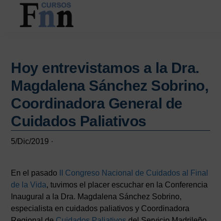
Saltar
Saltar
al
a
contenido
la
CURSOS
Especializados
principal
barra
FNN
en
lateral
cursos
Hoy entrevistamos a la Dra.
principal
online
Magdalena Sánchez Sobrino,
Coordinadora General de
Cuidados Paliativos
5/Dic/2019
·
En el pasado
II Congreso Nacional de Cuidados al Final
de la Vida
, tuvimos el placer escuchar en la Conferencia
Inaugural a la Dra. Magdalena Sánchez Sobrino,
especialista en cuidados paliativos y Coordinadora
Regional de
Cuidados Paliativos
del Servicio Madrileño