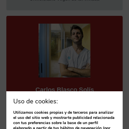
Carlos Blasco Solís
Enfermero de la Unidad de Cuidados Críticos
Uso de cookies:
(Hospital Germans Trias i Pujol, Badalona).
Utilizamos cookies propias y de terceros para analizar
Creador de contenido en la cuenta de humor
el uso del sitio web y mostrarte publicidad relacionada
@memesUCI y escritor del libro «Guía de
con tus preferencias sobre la base de un perfil
Supervivencia en UCI».
elaborado a partir de tus hábitos de navegación (por