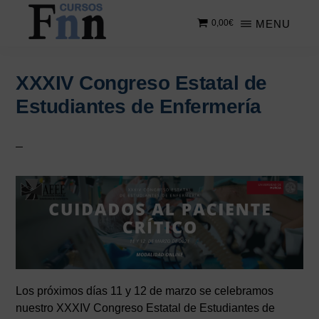
Saltar
Saltar
MENU
0,00
€
al
a
contenido
la
CURSOS
Especializados
principal
barra
FNN
en
lateral
XXXIV Congreso Estatal de
cursos
principal
Estudiantes de Enfermería
online
Los próximos días 11 y 12 de marzo se celebramos
nuestro XXXIV Congreso Estatal de Estudiantes de