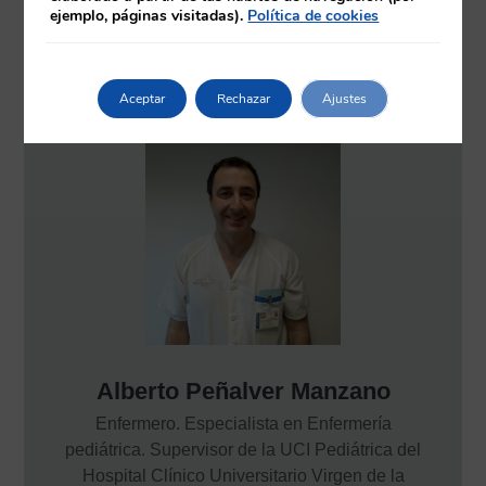
ejemplo, páginas visitadas).
Política de cookies
Aceptar
Rechazar
Ajustes
Alberto Peñalver Manzano
Enfermero. Especialista en Enfermería
pediátrica. Supervisor de la UCI Pediátrica del
Hospital Clínico Universitario Virgen de la