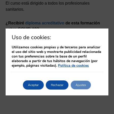
El curso está dirigido a todos los profesionales
sanitarios.
¿Recibiré
diploma acreditativo
de esta formación
sobre COVID-19?
Actualmente, está solicitada la acreditación de la CFC
Uso de cookies:
para las siguientes categorías: Médicos, Fisioterapeutas,
Utilizamos cookies propias y de terceros para analizar
Terapeutas Ocupacionales, Enfermeras, Técnicos de
el uso del sitio web y mostrarte publicidad relacionada
emergencias, TCAES, Técnicos Superiores Sanitarios.
con tus preferencias sobre la base de un perfil
El resto de categorías, recibirán un diploma de
elaborado a partir de tus hábitos de navegación (por
ejemplo, páginas visitadas).
Política de cookies
CursosFnn.
¿Y las claves de acceso?
Aceptar
Rechazar
Ajustes
El día que comience el curso, recibirás un mail con los
datos de acceso a tu curso.