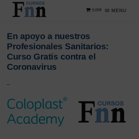
Saltar
Saltar
MENU
0,00
€
al
a
contenido
la
CURSOS
Especializados
principal
barra
FNN
en
lateral
En apoyo a nuestros
cursos
principal
Profesionales Sanitarios:
online
Curso Gratis contra el
Coronavirus