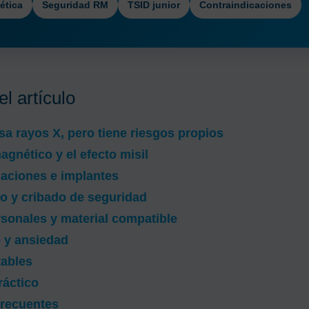
ética
Seguridad RM
TSID junior
Contraindicaciones
l artículo
a rayos X, pero tiene riesgos propios
gnético y el efecto misil
caciones e implantes
o y cribado de seguridad
sonales y material compatible
o y ansiedad
tables
ráctico
frecuentes