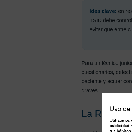
Idea clave:
en res
TSID debe control
evitar que entre c
Para un técnico junio
cuestionarios, detecta
paciente y actuar c
graves.
Uso de 
La RM no us
Utilizamos 
publicidad 
tus hábitos