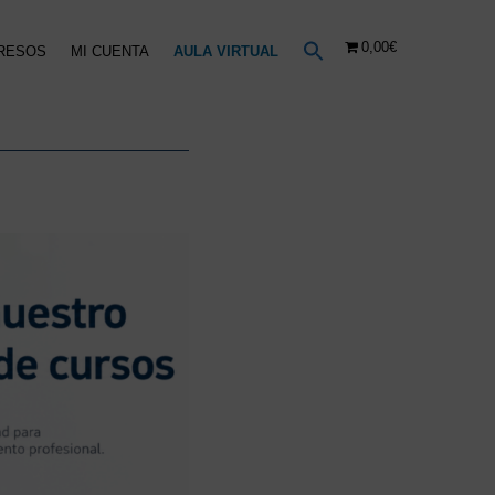
0,00€
RESOS
MI CUENTA
AULA VIRTUAL