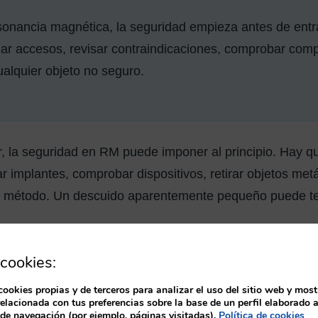
onancia magnética, la seguridad empieza antes de entrar
ar accesos, revisar contraindicaciones, comprobar comp
ualquier objeto no seguro.
r, la seguridad en RM puede imponer al principio. Hay qu
r implantes, comprobar dispositivos, retirar objetos metá
on método. Un descuido aparentemente pequeño puede t
cookies:
a rayos X, pero sí tiene riesgo
cookies propias y de terceros para analizar el uso del sitio web y most
relacionada con tus preferencias sobre la base de un perfil elaborado a
 de navegación (por ejemplo, páginas visitadas).
Política de cookies