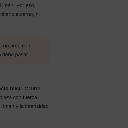
l imán. Por eso,
itario externo, ni
s un área con
o debe pasar.
ecto misil
. Ocurre
plaza con fuerza
l imán y la intensidad