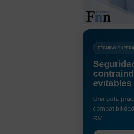
TÉCNICO SUPERI
Segurida
contraind
evitables
Una guía práct
compatibilida
RM.