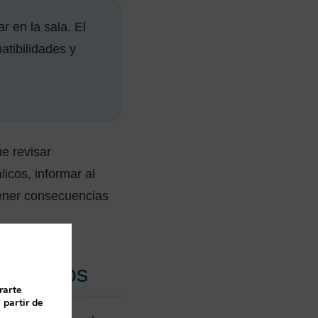
 en la sala. El
atibilidades y
e revisar
licos, informar al
ener consecuencias
s propios
rarte
 partir de