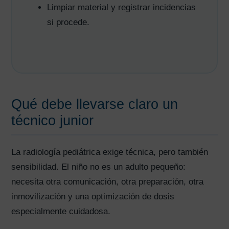
Limpiar material y registrar incidencias
si procede.
Qué debe llevarse claro un
técnico junior
La radiología pediátrica exige técnica, pero también
sensibilidad. El niño no es un adulto pequeño:
necesita otra comunicación, otra preparación, otra
inmovilización y una optimización de dosis
AVISO LEGAL
|
POLÍTICA DE PRIVACIDAD
|
COOKIES
|
TÉRMINOS Y
CONDICIONES DE CONTRATACIÓN
especialmente cuidadosa.