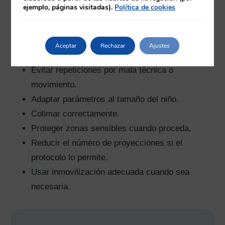
ejemplo, páginas visitadas).
Política de cookies
en decisiones prácticas:
Confirmar que la exploración corresponde a la
Aceptar
Rechazar
Ajustes
solicitud.
Evitar repeticiones por mala técnica o
movimiento.
Adaptar parámetros al tamaño del niño.
Colimar correctamente.
Proteger zonas sensibles cuando proceda.
Reducir el número de proyecciones si el
protocolo lo permite.
Usar inmovilización adecuada cuando sea
necesaria.