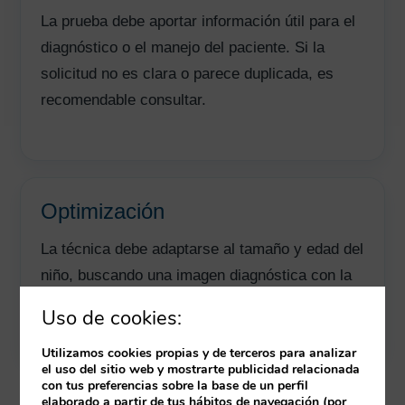
La prueba debe aportar información útil para el
diagnóstico o el manejo del paciente. Si la
solicitud no es clara o parece duplicada, es
recomendable consultar.
Optimización
La técnica debe adaptarse al tamaño y edad del
niño, buscando una imagen diagnóstica con la
menor dosis razonablemente posible.
Uso de cookies:
Utilizamos cookies propias y de terceros para analizar
el uso del sitio web y mostrarte publicidad relacionada
con tus preferencias sobre la base de un perfil
Para el TSID, la radioprotección pediátrica se apoya
elaborado a partir de tus hábitos de navegación (por