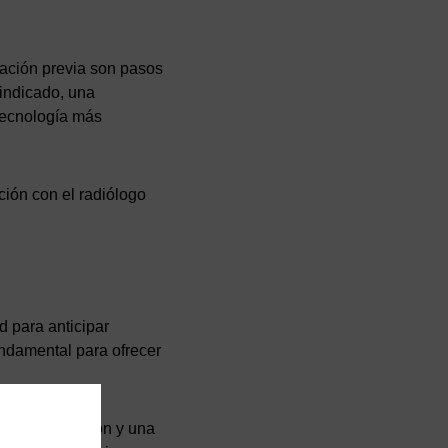
aración previa son pasos
 indicado, una
 tecnología más
ción con el radiólogo
d para anticipar
undamental para ofrecer
 de comunicación y una