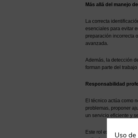
Más allá del manejo de
La correcta identificaci
esenciales para evitar 
preparación incorrecta 
avanzada.
Además, la detección de 
forman parte del trabajo
Responsabilidad profe
El técnico actúa como ne
problemas, proponer ajus
un servicio eficiente y s
Este rol exige no solo c
Uso de 