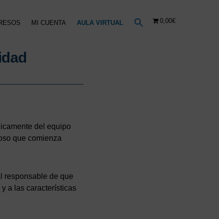
0,00€
RESOS
MI CUENTA
AULA VIRTUAL
idad
únicamente del equipo
uroso que comienza
al responsable de que
y a las características