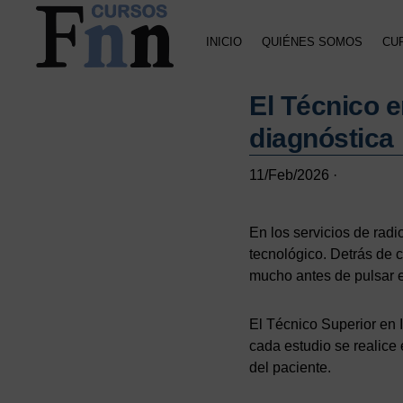
Saltar
Saltar
Saltar
a
al
a
INICIO
QUIÉNES SOMOS
CU
la
contenido
la
navegación
principal
barra
CURSOS
Especializados
principal
lateral
FNN
El Técnico 
en
principal
cursos
diagnóstica
online
11/Feb/2026
·
En los servicios de rad
tecnológico. Detrás de 
mucho antes de pulsar e
El Técnico Superior en 
cada estudio se realice 
del paciente.