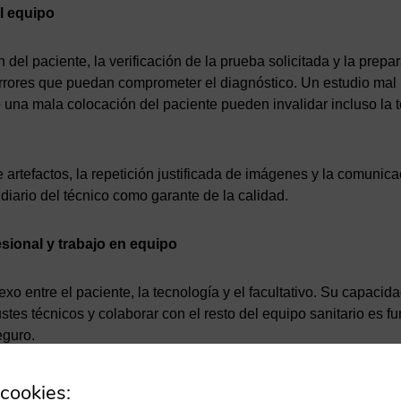
l equipo
ón del paciente, la verificación de la prueba solicitada y la prep
errores que puedan comprometer el diagnóstico. Un estudio mal
o una mala colocación del paciente pueden invalidar incluso la
artefactos, la repetición justificada de imágenes y la comunica
 diario del técnico como garante de la calidad.
sional y trabajo en equipo
xo entre el paciente, la tecnología y el facultativo. Su capacida
tes técnicos y colaborar con el resto del equipo sanitario es f
eguro.
onocimientos técnicos, sino también criterio clínico, capacidad
cookies: