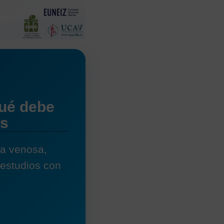
qué debe
és
ía venosa,
 estudios con