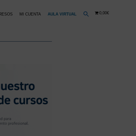
0,00€
RESOS
MI CUENTA
AULA VIRTUAL