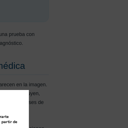
 una prueba con
iagnóstico.
médica
arecen en la imagen.
de se distribuyen,
lesiones y fases de
rarte
 partir de