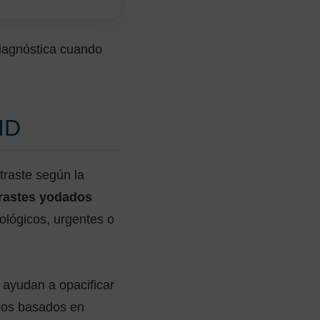
 diagnóstica cuando
ID
ntraste según la
rastes yodados
cológicos, urgentes o
e ayudan a opacificar
 los basados en