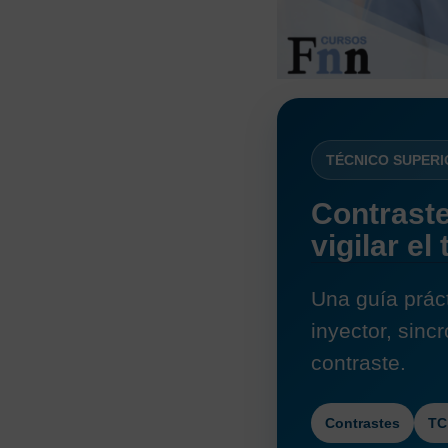
TÉCNICO SUPERI
Contraste
vigilar e
Una guía prác
inyector, sinc
contraste.
Contrastes
TC