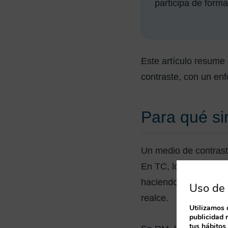
participa de forma
Este artículo resume 
contraste, con un enf
Para qué si
Un medio de contrast
En TC, los contraste
haciendo que se vean
Uso de 
realce.
Utilizamos 
publicidad 
tus hábitos