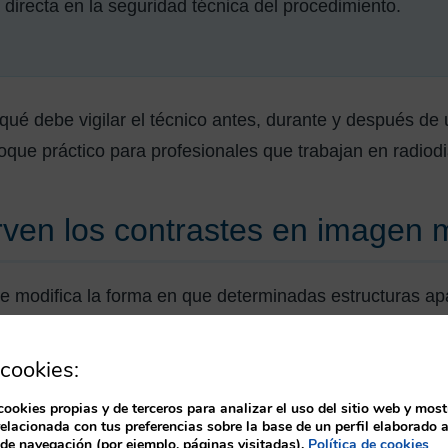
 directa en la seguridad técnica del procedimiento.
qué debe vigilar el técnico antes, durante y después de
oque práctico para profesionales que trabajan en radiod
rven los contrastes en imagen 
e modifica la forma en que determinadas estructuras ap
s yodados aumentan la atenuación de los tejidos por don
 más densos. Esto ayuda a diferenciar vasos, órganos, 
cookies:
cookies propias y de terceros para analizar el uso del sitio web y most
relacionada con tus preferencias sobre la base de un perfil elaborado a
 de navegación (por ejemplo, páginas visitadas).
Política de cookies