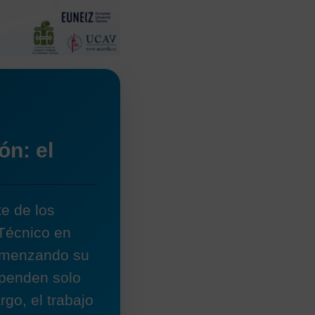
ón: el
e de los
 Técnico en
comenzando su
ependen solo
go, el trabajo