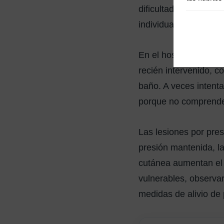
dificultades visuales
individualizado y ten
En el hospital, estos 
recién intervenido, c
baño. A veces intenta
porque no comprende 
Las lesiones por pre
presión mantenida, la 
cutánea aumentan el 
vulnerables, observar
medidas de alivio de 