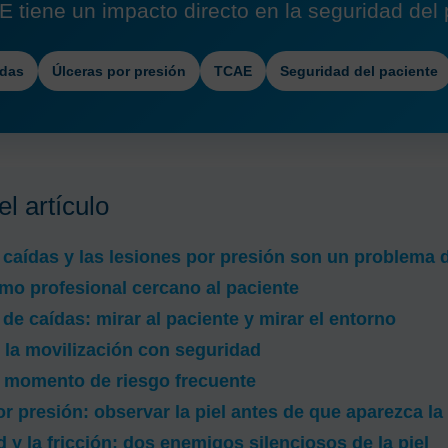
E tiene un impacto directo en la seguridad del 
ídas
Úlceras por presión
TCAE
Seguridad del paciente
l artículo
 caídas y las lesiones por presión son un problema 
mo profesional cercano al paciente
de caídas: mirar al paciente y mirar el entorno
la movilización con seguridad
n momento de riesgo frecuente
r presión: observar la piel antes de que aparezca la
y la fricción: dos enemigos silenciosos de la piel