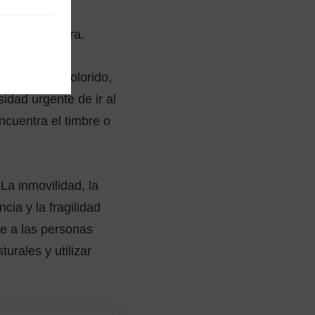
tivo debe ser
e se encuentra.
ado, débil, dolorido,
idad urgente de ir al
ncuentra el timbre o
La inmovilidad, la
cia y la fragilidad
e a las personas
urales y utilizar