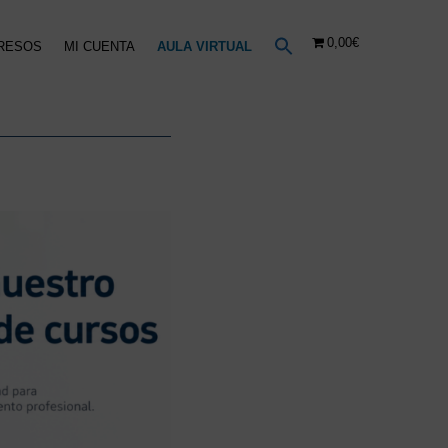
0,00€
RESOS
MI CUENTA
AULA VIRTUAL