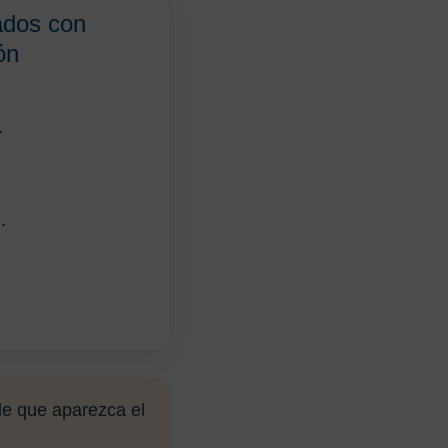
ados con
ón
.
.
.
 de que aparezca el