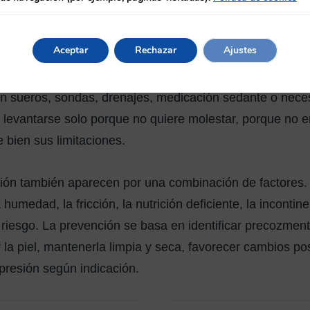
, miedo a caer o barreras del entorno. El enfoque preven
er en cuenta tanto al paciente como el ambiente en el qu
Aceptar
Rechazar
Ajustes
riesgos se intensifican. El paciente puede estar desorient
on sueros, sondas, drenajes, medicación sedante o neces
 levantarse solo porque no quiere molestar, porque no e
bien sus limitaciones.
sión también aparecen por una combinación de factores. 
humedad, la fricción, la nutrición deficiente, la incontinen
riesgo. La prevención se basa en identificar precozment
 la piel, mantenerla limpia y seca, favorecer cambios post
presión según indicación.