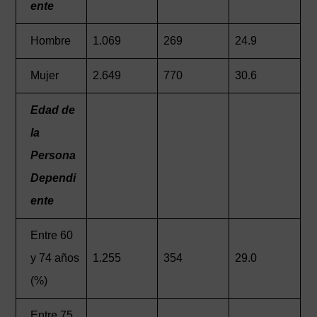
ente
Hombre
1.069
269
24.9
Mujer
2.649
770
30.6
Edad de
la
Persona
Dependi
ente
Entre 60
y 74 años
1.255
354
29.0
(%)
Entre 75