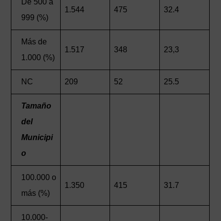
De 500 a
1.544
475
32.4
999 (%)
Más de
1.517
348
23,3
1.000 (%)
NC
209
52
25.5
Tamaño
del
Municipi
o
100.000 o
1.350
415
31.7
más (%)
10.000-