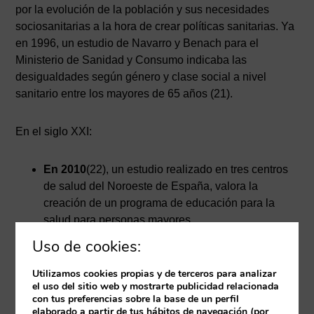
por la evolución de la población y sus necesidades
sociosanitarias a la hora de crear políticas sanitarias. Ya
en 1996, un estudio de Navarro y Benach para el
Ministerio de Sanidad y Consumo indicaba las
desigualdades según género y clase social a nivel
sanitario entre los mayores de 65 años (21).
En el siglo XXI:
En 2010
(22), un estudio realizado en tres centros
de salud del Noroeste de España, valora la
creación de un programa de educación para la
salud para personas mayores.
Uso de cookies:
La finalidad era proporcionar una formación integral para
Utilizamos cookies propias y de terceros para analizar
conseguir mejorar su estado de salud.
el uso del sitio web y mostrarte publicidad relacionada
con tus preferencias sobre la base de un perfil
elaborado a partir de tus hábitos de navegación (por
En la fase de “Evaluación” se recogen datos como