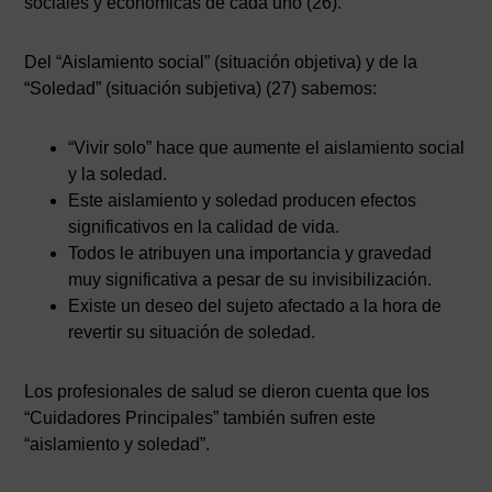
sociales y económicas de cada uno (26).
Del “Aislamiento social” (situación objetiva) y de la
“Soledad” (situación subjetiva) (27) sabemos:
“Vivir solo” hace que aumente el aislamiento social
y la soledad.
Este aislamiento y soledad producen efectos
significativos en la calidad de vida.
Todos le atribuyen una importancia y gravedad
muy significativa a pesar de su invisibilización.
Existe un deseo del sujeto afectado a la hora de
revertir su situación de soledad.
Los profesionales de salud se dieron cuenta que los
“Cuidadores Principales” también sufren este
AVISO LEGAL
|
POLÍTICA DE PRIVACIDAD
|
COOKIES
|
TÉRMINOS Y
CONDICIONES DE CONTRATACIÓN
“aislamiento y soledad”.