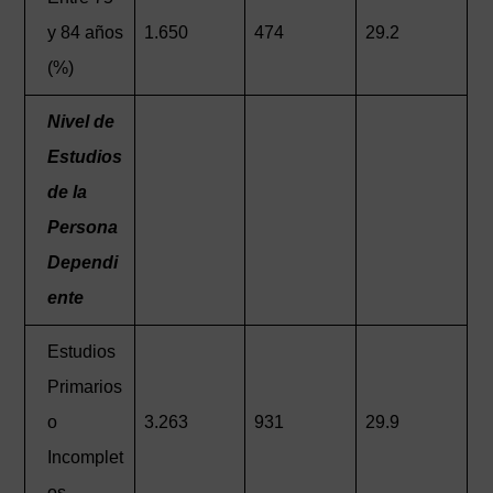
y 84 años
1.650
474
29.2
(%)
Nivel de
Estudios
de la
Persona
Dependi
ente
Estudios
Primarios
o
3.263
931
29.9
Incomplet
os