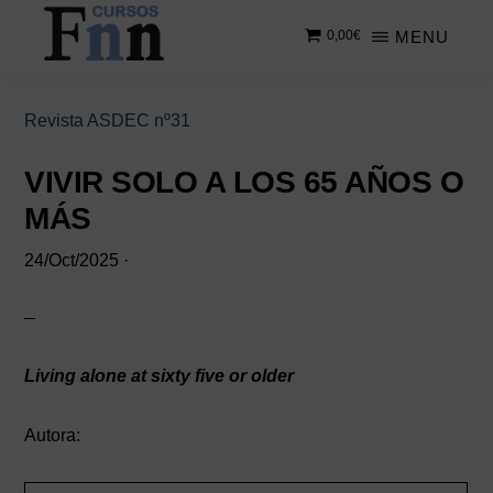
Saltar
Saltar
MENU
0,00
€
al
a
contenido
la
CURSOS
Especializados
principal
barra
FNN
en
lateral
Revista ASDEC nº31
cursos
principal
online
VIVIR SOLO A LOS 65 AÑOS O
MÁS
24/Oct/2025
·
Living alone at sixty five or older
Autora: