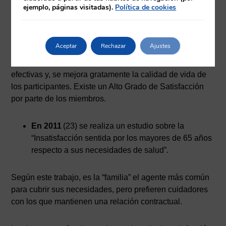
ejemplo, páginas visitadas).
Política de cookies
hábitos higiénicos y alimentarios deficitarios,
sedentarismo, polimedicación, soledad y baja
autoestima.
Aceptar
Rechazar
Ajustes
Según los resultados, las medidas tomadas son
efectivas y, se mejora gratamente la calidad de vida de
los participantes. Existe un Alto Grado de Satisfacción
por parte de los miembros.
En 2011
(23) se realiza un estudio sobre la
“Insatisfacción sentida por los mayores de 65 años
respecto a sus necesidades de salud”.
Según este trabajo, es la “familia” el agente más común
para cubrir sus necesidades, pero prefieren cuidadores
con los que mantienen una relación contractual.