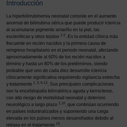
Introducción
La hiperbilirrubinemia neonatal consiste en el aumento
anormal de bilirrubina sérica que puede producir ictericia
al acumularse pigmento amarillo en la piel, las
1-5
escleróticas y otros tejidos
. Es la entidad clínica más
frecuente en recién nacidos y la primera causa de
reingreso hospitalario en el periodo neonatal, afectando
aproximadamente al 60% de los recién nacidos a
término y hasta un 80% de los pretérminos, siendo
probable que uno de cada diez desarrolle ictericia
clínicamente significativa requiriendo vigilancia estrecha
1, 3, 6-12
y tratamiento
. Sus principales complicaciones
son la encefalopatía bilirrubínica aguda y kernicterus,
con alto riesgo de mortalidad neonatal y deterioro
1,10
neurológico a largo plazo
, que continúan ocurriendo
AVISO LEGAL
|
POLÍTICA DE PRIVACIDAD
|
COOKIES
|
TÉRMINOS Y
en países industrializados y suponiendo una carga
CONDICIONES DE CONTRATACIÓN
elevada en los países menos desarrollados debido al
10
retraso en el tratamiento
.