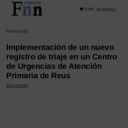
Saltar
Saltar
MENU
0,00
€
al
a
contenido
la
CURSOS
Especializados
principal
barra
FNN
en
lateral
Formación
cursos
principal
online
Implementación de un nuevo
registro de triaje en un Centro
de Urgencias de Atención
Primaria de Reus
6/Oct/2020
·