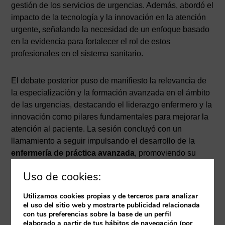
gestión de los servicios de urgencias. Además, abordó el
impacto de la tecnología y la innovación en la atención
urgente, señalando la necesidad de un enfoque basado
en la evidencia para fortalecer el rol de estos
profesionales en el sistema sanitario.
El debate posterior puso de manifiesto la relevancia de
la especialización y la formación avanzada en el ámbito
de las urgencias, destacando el liderazgo enfermero y la
innovación como pilares fundamentales para mejorar la
atención al paciente. La sesión concluyó con un
llamamiento a seguir impulsando el desarrollo de la
enfermería de práctica avanzada
, promoviendo su
reconocimiento y potenciando su integración en los
Uso de cookies:
equipos de urgencias para afrontar los retos del futuro en
la atención sanitaria.
Utilizamos cookies propias y de terceros para analizar
el uso del sitio web y mostrarte publicidad relacionada
con tus preferencias sobre la base de un perfil
elaborado a partir de tus hábitos de navegación (por