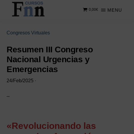
Saltar
Saltar
MENU
0,00
€
al
a
contenido
la
CURSOS
Especializados
principal
barra
FNN
en
lateral
Congresos Virtuales
cursos
principal
online
Resumen III Congreso
Nacional Urgencias y
Emergencias
24/Feb/2025
·
«Revolucionando las