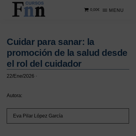
Saltar
Saltar
MENU
0,00
€
al
a
contenido
la
CURSOS
Especializados
principal
barra
FNN
en
lateral
cursos
Cuidar para sanar: la
principal
online
promoción de la salud desde
el rol del cuidador
22/Ene/2026
·
Autora:
Eva Pilar López García