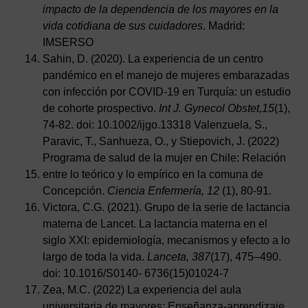
impacto de la dependencia de los mayores en la
vida cotidiana de sus cuidadores
. Madrid:
IMSERSO
Sahin, D. (2020). La experiencia de un centro
pandémico en el manejo de mujeres embarazadas
con infección por COVID-19 en Turquía: un estudio
de cohorte prospectivo.
Int J. Gynecol Obstet,15
(1),
74-82. doi: 10.1002/ijgo.13318 Valenzuela, S.,
Paravic, T., Sanhueza, O., y Stiepovich, J. (2022)
Programa de salud de la mujer en Chile: Relación
entre lo teórico y lo empírico en la comuna de
Concepción.
Ciencia Enfermería, 12
(1), 80-91.
Victora, C.G. (2021). Grupo de la serie de lactancia
materna de Lancet. La lactancia materna en el
siglo XXI: epidemiología, mecanismos y efecto a lo
largo de toda la vida.
Lanceta, 387
(17), 475–490.
doi: 10.1016/S0140- 6736(15)01024-7
Zea, M.C. (2022) La experiencia del aula
universitaria de mayores: Enseñanza-aprendizaje