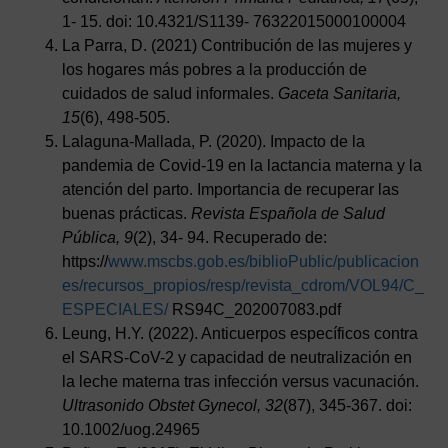
1- 15. doi: 10.4321/S1139- 76322015000100004
La Parra, D. (2021) Contribución de las mujeres y
los hogares más pobres a la producción de
cuidados de salud informales.
Gaceta Sanitaria,
15
(6), 498-505.
Lalaguna-Mallada, P. (2020). Impacto de la
pandemia de Covid-19 en la lactancia materna y la
atención del parto. Importancia de recuperar las
buenas prácticas.
Revista Española de Salud
Pública, 9
(2), 34- 94. Recuperado de:
https://
www.mscbs.gob.es/biblioPublic/publicacion
es/recursos_propios/resp/revista_cdrom/VOL94/C_
ESPECIALES/
RS94C_202007083.pdf
Leung, H.Y. (2022). Anticuerpos específicos contra
el SARS-CoV-2 y capacidad de neutralización en
la leche materna tras infección versus vacunación.
Ultrasonido Obstet Gynecol, 32
(87), 345-367. doi:
10.1002/uog.24965