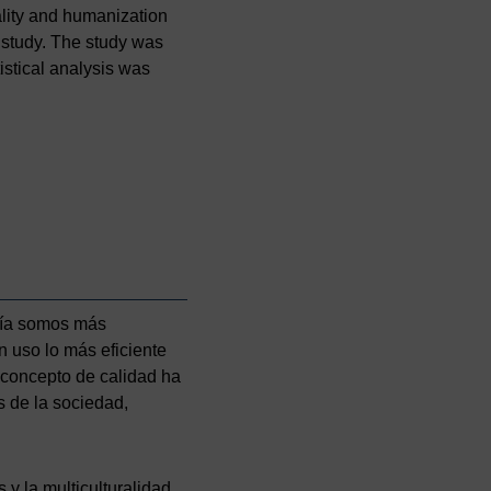
ality and humanization
 study. The study was
istical analysis was
día somos más
n uso lo más eficiente
l concepto de calidad ha
 de la sociedad,
y la multiculturalidad