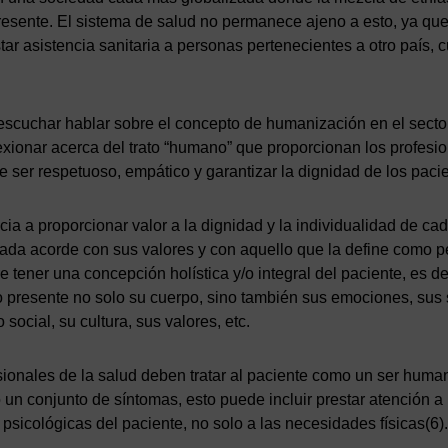
esente. El sistema de salud no permanece ajeno a esto, ya qu
ar asistencia sanitaria a personas pertenecientes a otro país, cul
escuchar hablar sobre el concepto de humanización en el sector
lexionar acerca del trato “humano” que proporcionan los profesion
e ser respetuoso, empático y garantizar la dignidad de los paci
ia a proporcionar valor a la dignidad y la individualidad de ca
ada acorde con sus valores y con aquello que la define como p
 tener una concepción holística y/o integral del paciente, es de
o presente no solo su cuerpo, sino también sus emociones, sus s
social, su cultura, sus valores, etc.
esionales de la salud deben tratar al paciente como un ser huma
n conjunto de síntomas, esto puede incluir prestar atención a
psicológicas del paciente, no solo a las necesidades físicas(6).