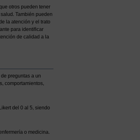
que otros pueden tener
de salud. También pueden
e la atención y el trato
nte para identificar
tención de calidad a la
e de preguntas a un
es, comportamientos,
kert del 0 al 5, siendo
 enfermería o medicina.