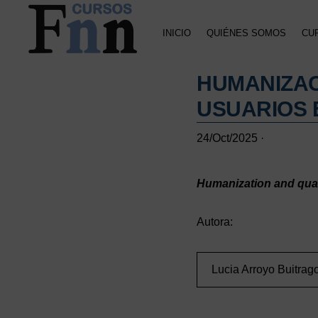
Saltar
Saltar
Saltar
a
al
a
INICIO
QUIÉNES SOMOS
CU
la
contenido
la
navegación
principal
barra
CURSOS
Especializados
principal
lateral
FNN
HUMANIZAC
en
principal
cursos
USUARIOS 
online
24/Oct/2025
·
Humanization and qual
Autora:
Lucia Arroyo Buitrag