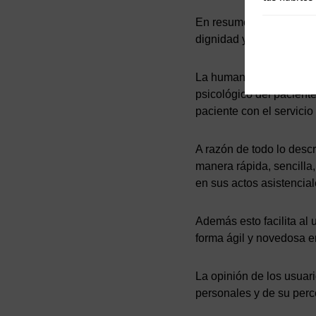
En resumen, la humanizac
dignidad y respeto.
La humanización en la a
psicológico del paciente
paciente con el servicio 
A razón de todo lo desc
manera rápida, sencilla,
en sus actos asistencial
Además esto facilita al 
forma ágil y novedosa en
La opinión de los usuar
personales y de su perce