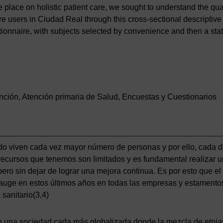
 place on holistic patient care, we sought to understand the qu
e users in Ciudad Real through this cross-sectional descriptive
ionnaire, with subjects selected by convenience and then a stat
ción, Atención primaria de Salud, Encuestas y Cuestionarios
do viven cada vez mayor número de personas y por ello, cada 
recursos que tenemos son limitados y es fundamental realizar u
pero sin dejar de lograr una mejora continua. Es por esto que e
uge en estos últimos años en todas las empresas y estamentos
 sanitario(3,4)
en una sociedad cada más globalizada donde la mezcla de etnias 