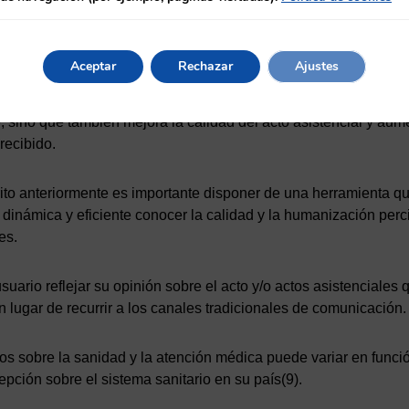
ión se trata de considerar a las personas en todas las áreas de
Aceptar
Rechazar
Ajustes
tención sanitaria es importante porque no solo contribuye al b
, sino que también mejora la calidad del acto asistencial y aume
recibido.
rito anteriormente es importante disponer de una herramienta q
 dinámica y eficiente conocer la calidad y la humanización perc
es.
usuario reflejar su opinión sobre el acto y/o actos asistenciales
 lugar de recurrir a los canales tradicionales de comunicación.
ios sobre la sanidad y la atención médica puede variar en funci
pción sobre el sistema sanitario en su país(9).