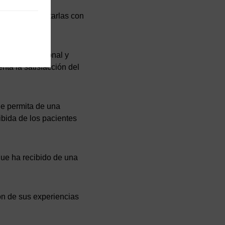
 la vida y tratarlas con
ienestar emocional y
nta la satisfacción del
ue permita de una
ibida de los pacientes
 que ha recibido de una
ón de sus experiencias