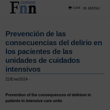
Saltar
Saltar
MENU
0,00
€
al
a
contenido
la
CURSOS
Especializados
principal
barra
FNN
en
lateral
cursos
Prevención de las
principal
online
consecuencias del delirio en
los pacientes de las
unidades de cuidados
intensivos
22/Ene/2024
·
Prevention of the consequences of delirium in
patients in intensive care units