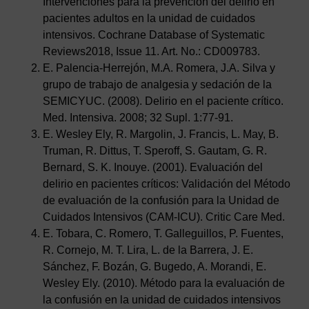
Intervenciones para la prevención del delirio en
pacientes adultos en la unidad de cuidados
intensivos. Cochrane Database of Systematic
Reviews2018, Issue 11. Art. No.: CD009783.
E. Palencia-Herrejón, M.A. Romera, J.A. Silva y
grupo de trabajo de analgesia y sedación de la
SEMICYUC. (2008). Delirio en el paciente crítico.
Med. Intensiva. 2008; 32 Supl. 1:77-91.
E. Wesley Ely, R. Margolin, J. Francis, L. May, B.
Truman, R. Dittus, T. Speroff, S. Gautam, G. R.
Bernard, S. K. Inouye. (2001). Evaluación del
delirio en pacientes críticos: Validación del Método
de evaluación de la confusión para la Unidad de
Cuidados Intensivos (CAM-ICU). Critic Care Med.
E. Tobara, C. Romero, T. Galleguillos, P. Fuentes,
R. Cornejo, M. T. Lira, L. de la Barrera, J. E.
Sánchez, F. Bozán, G. Bugedo, A. Morandi, E.
Wesley Ely. (2010). Método para la evaluación de
la confusión en la unidad de cuidados intensivos