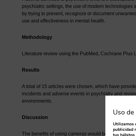
psychiatric settings, the use of modern technologies 
by trying to prevent, recognize or document unwanted
use and effectiveness in mental health.
Methodology
Literature review using the PubMed, Cochrane Plus L
Results
A total of 15 articles were chosen, which have provide
incidents and adverse events in psychiatry and revie
environments.
Uso de 
Discussion
Utilizamos 
publicidad 
The benefits of using cameras would be, on the one ha
tus hábitos