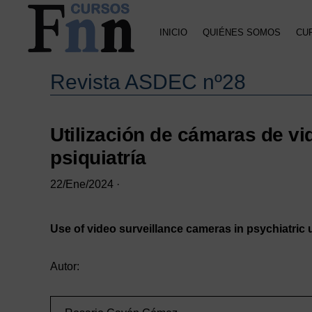
Saltar
Saltar
Saltar
a
al
a
INICIO
QUIÉNES SOMOS
CU
la
contenido
la
navegación
principal
barra
CURSOS
Especializados
principal
lateral
FNN
Revista ASDEC nº28
en
principal
cursos
online
Utilización de cámaras de vi
psiquiatría
22/Ene/2024
·
Use of video surveillance cameras in psychiatric 
Autor: