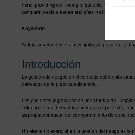
hand, providing well-being to patients. There does not 
comparative data before and after the implementation 
Keywords
Safety, adverse events, psychiatry, aggression, self-h
Introducción
La gestión de riesgos en el contexto del ámbito sanit
derivados de la práctica asistencial.
Los pacientes ingresados en una Unidad de Hospitali
sufrir una serie de eventos adversos específicos inh
su propia conducta, del comportamiento de otros pac
Un elemento esencial en la gestión del riesgo es la me