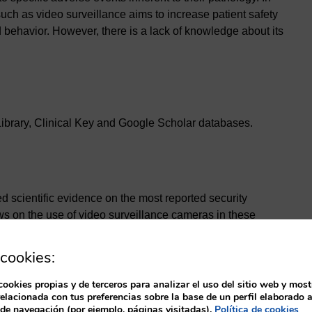
such as video surveillance aims to increase patient safety
 behavior. However, there is a lack of knowledge about its
ibrary, Clinical Key and Google Scholar databases.
d scientific evidence on the most reported security
ws on the use of video surveillance cameras in these
cookies:
cookies propias y de terceros para analizar el uso del sitio web y most
relacionada con tus preferencias sobre la base de un perfil elaborado a
nd, surveillance for security purposes and, on the other
 de navegación (por ejemplo, páginas visitadas).
Política de cookies