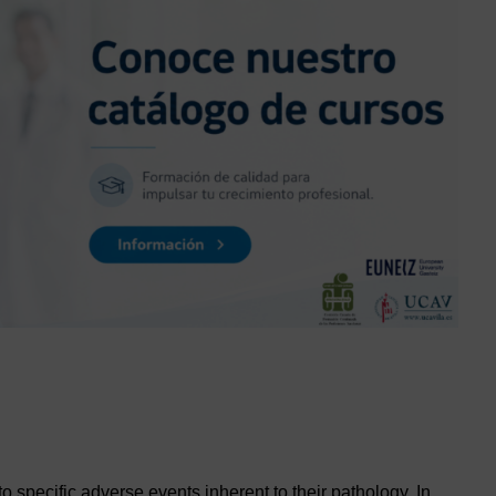
to specific adverse events inherent to their pathology. In