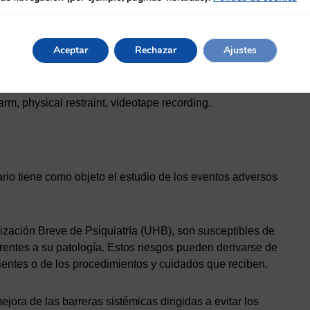
seem to be any scientific literature that refers to
of surveillance cameras in these units.
Aceptar
Rechazar
Ajustes
arm, physical restraint, videotape recording.
ario tiene como objeto el estudio de los eventos adversos
zación Breve de Psiquiatría (UHB), son susceptibles de
erentes a su patología. Estos riesgos pueden derivarse de
ientes o de los procedimientos y cuidados que reciben.
jora de las barreras sistémicas dirigidas a evitar los