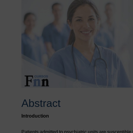
Abstract
Introduction
Patients admitted to psychiatric units are susceptible 