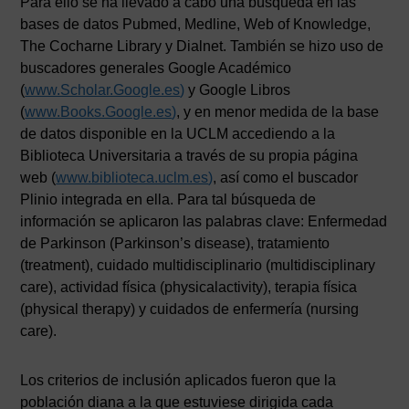
Para ello se ha llevado a cabo una búsqueda en las
bases de datos Pubmed, Medline, Web of Knowledge,
The Cocharne Library y Dialnet. También se hizo uso de
buscadores generales Google Académico
(
www.Scholar.Google.es
)
y Google Libros
(
www.Books.Google.es
)
, y en menor medida de la base
de datos disponible en la UCLM accediendo a la
Biblioteca Universitaria a través de su propia página
web (
www.biblioteca.uclm.es
)
, así como el buscador
Plinio integrada en ella. Para tal búsqueda de
información se aplicaron las palabras clave: Enfermedad
de Parkinson (Parkinson’s disease), tratamiento
(treatment), cuidado multidisciplinario (multidisciplinary
care), actividad física (physicalactivity), terapia física
(physical therapy) y cuidados de enfermería (nursing
care).
Los criterios de inclusión aplicados fueron que la
población diana a la que estuviese dirigida cada