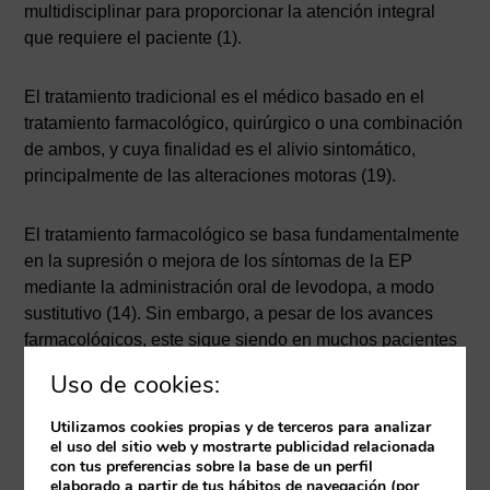
multidisciplinar para proporcionar la atención integral
que requiere el paciente (1).
El tratamiento tradicional es el médico basado en el
tratamiento farmacológico, quirúrgico o una combinación
de ambos, y cuya finalidad es el alivio sintomático,
principalmente de las alteraciones motoras (19).
El tratamiento farmacológico se basa fundamentalmente
en la supresión o mejora de los síntomas de la EP
mediante la administración oral de levodopa, a modo
sustitutivo (14). Sin embargo, a pesar de los avances
farmacológicos, este sigue siendo en muchos pacientes
insatisfactorio debido a que su consumo crónico se ha
Uso de cookies:
asociado con síntomas refractarios del tratamiento por
los cambios en la toma de decisiones que genera la
Utilizamos cookies propias y de terceros para analizar
descarga dopaminérgica (20).
el uso del sitio web y mostrarte publicidad relacionada
con tus preferencias sobre la base de un perfil
elaborado a partir de tus hábitos de navegación (por