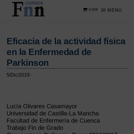
Saltar
Saltar
MENU
0,00
€
al
a
contenido
la
CURSOS
Especializados
principal
barra
FNN
en
lateral
cursos
Eficacia de la actividad física
principal
online
en la Enfermedad de
Parkinson
5/Dic/2019
·
Lucía Olivares Casamayor
Universidad de Castilla-La Mancha
Facultad de Enfermería de Cuenca
Trabajo Fin de Grado