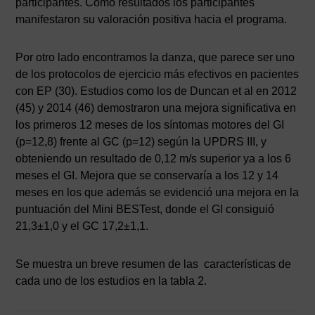
participantes. Como resultados los participantes
manifestaron su valoración positiva hacia el programa.
Por otro lado encontramos la danza, que parece ser uno
de los protocolos de ejercicio más efectivos en pacientes
con EP (30). Estudios como los de Duncan et al en 2012
(45) y 2014 (46) demostraron una mejora significativa en
los primeros 12 meses de los síntomas motores del GI
(p=12,8) frente al GC (p=12) según la UPDRS III, y
obteniendo un resultado de 0,12 m/s superior ya a los 6
meses el GI. Mejora que se conservaría a los 12 y 14
meses en los que además se evidenció una mejora en la
puntuación del Mini BESTest, donde el GI consiguió
21,3±1,0 y el GC 17,2±1,1.
Se muestra un breve resumen de las características de
AVISO LEGAL
|
POLÍTICA DE PRIVACIDAD
|
COOKIES
|
TÉRMINOS Y
cada uno de los estudios en la tabla 2.
CONDICIONES DE CONTRATACIÓN