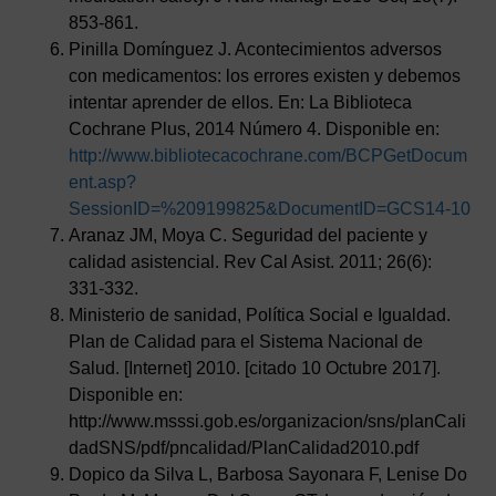
853-861.
Pinilla Domínguez J. Acontecimientos adversos
con medicamentos: los errores existen y debemos
intentar aprender de ellos. En: La Biblioteca
Cochrane Plus, 2014 Número 4. Disponible en:
http://www.bibliotecacochrane.com/BCPGetDocum
ent.asp?
SessionID=%209199825&DocumentID=GCS14-10
Aranaz JM, Moya C. Seguridad del paciente y
calidad asistencial. Rev Cal Asist. 2011; 26(6):
331-332.
Ministerio de sanidad, Política Social e Igualdad.
Plan de Calidad para el Sistema Nacional de
Salud. [Internet] 2010. [citado 10 Octubre 2017].
Disponible en:
http://www.msssi.gob.es/organizacion/sns/planCali
dadSNS/pdf/pncalidad/PlanCalidad2010.pdf
Dopico da Silva L, Barbosa Sayonara F, Lenise Do