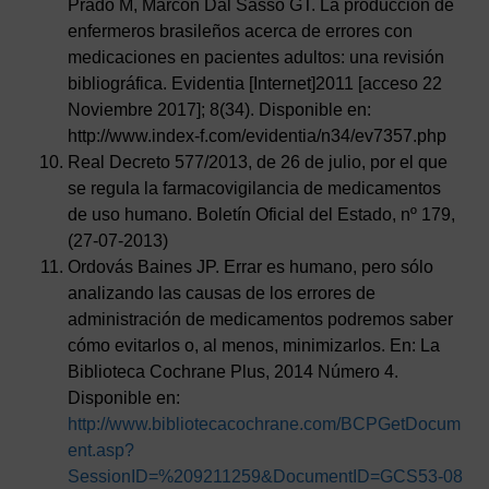
Prado M, Marcon Dal Sasso GT. La producción de
enfermeros brasileños acerca de errores con
medicaciones en pacientes adultos: una revisión
bibliográfica. Evidentia [Internet]2011 [acceso 22
Noviembre 2017]; 8(34). Disponible en:
http://www.index-f.com/evidentia/n34/ev7357.php
Real Decreto 577/2013, de 26 de julio, por el que
se regula la farmacovigilancia de medicamentos
de uso humano. Boletín Oficial del Estado, nº 179,
(27-07-2013)
Ordovás Baines JP. Errar es humano, pero sólo
analizando las causas de los errores de
administración de medicamentos podremos saber
cómo evitarlos o, al menos, minimizarlos. En: La
Biblioteca Cochrane Plus, 2014 Número 4.
Disponible en:
http://www.bibliotecacochrane.com/BCPGetDocum
ent.asp?
SessionID=%209211259&DocumentID=GCS53-08