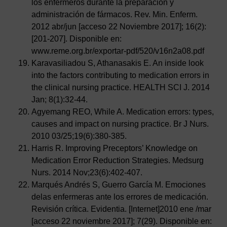
los enfermeros durante la preparación y
administración de fármacos. Rev. Min. Enferm.
2012 abr/jun [acceso 22 Noviembre 2017]; 16(2):
[201-207]. Disponible en:
www.reme.org.br/exportar-pdf/520/v16n2a08.pdf
Karavasiliadou S, Athanasakis E. An inside look
into the factors contributing to medication errors in
the clinical nursing practice. HEALTH SCI J. 2014
Jan; 8(1):32-44.
Agyemang REO, While A. Medication errors: types,
causes and impact on nursing practice. Br J Nurs.
2010 03/25;19(6):380-385.
Harris R. Improving Preceptors’ Knowledge on
Medication Error Reduction Strategies. Medsurg
Nurs. 2014 Nov;23(6):402-407.
Marqués Andrés S, Guerro García M. Emociones
delas enfermeras ante los errores de medicación.
Revisión crítica. Evidentia. [Internet]2010 ene /mar
[acceso 22 noviembre 2017]; 7(29). Disponible en: