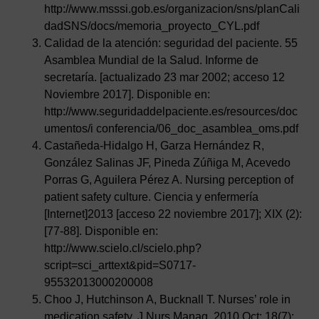
http://www.msssi.gob.es/organizacion/sns/planCali
dadSNS/docs/memoria_proyecto_CYL.pdf
Calidad de la atención: seguridad del paciente. 55
Asamblea Mundial de la Salud. Informe de
secretaría. [actualizado 23 mar 2002; acceso 12
Noviembre 2017]. Disponible en:
http://www.seguridaddelpaciente.es/resources/doc
umentos/i conferencia/06_doc_asamblea_oms.pdf
Castañeda-Hidalgo H, Garza Hernández R,
González Salinas JF, Pineda Zúñiga M, Acevedo
Porras G, Aguilera Pérez A. Nursing perception of
patient safety culture. Ciencia y enfermería
[Internet]2013 [acceso 22 noviembre 2017]; XIX (2):
[77-88]. Disponible en:
http://www.scielo.cl/scielo.php?
script=sci_arttext&pid=S0717-
95532013000200008
Choo J, Hutchinson A, Bucknall T. Nurses’ role in
medication safety. J Nurs Manag. 2010 Oct; 18(7):