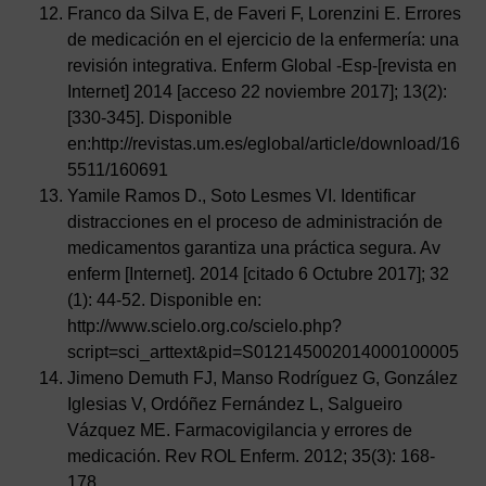
Franco da Silva E, de Faveri F, Lorenzini E. Errores
de medicación en el ejercicio de la enfermería: una
revisión integrativa. Enferm Global -Esp-[revista en
Internet] 2014 [acceso 22 noviembre 2017]; 13(2):
[330-345]. Disponible
en:http://revistas.um.es/eglobal/article/download/16
5511/160691
Yamile Ramos D., Soto Lesmes VI. Identificar
distracciones en el proceso de administración de
medicamentos garantiza una práctica segura. Av
enferm [Internet]. 2014 [citado 6 Octubre 2017]; 32
(1): 44-52. Disponible en:
http://www.scielo.org.co/scielo.php?
script=sci_arttext&pid=S012145002014000100005
Jimeno Demuth FJ, Manso Rodríguez G, González
Iglesias V, Ordóñez Fernández L, Salgueiro
Vázquez ME. Farmacovigilancia y errores de
medicación. Rev ROL Enferm. 2012; 35(3): 168-
178.