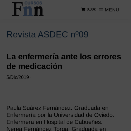
Saltar
Saltar
MENU
0,00
€
al
a
contenido
la
CURSOS
Especializados
principal
barra
FNN
en
lateral
Revista ASDEC nº09
cursos
principal
online
La enfermería ante los errores
de medicación
5/Dic/2019
·
Paula Suárez Fernández. Graduada en
Enfermería por la Universidad de Oviedo.
Enfermera en Hospital de Cabueñes.
Nerea Fernández Torga. Graduada en