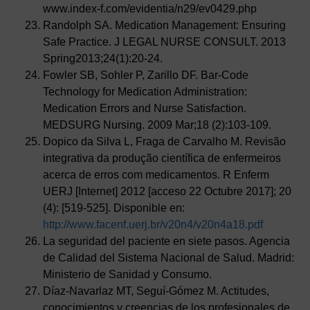
www.index-f.com/evidentia/n29/ev0429.php
Randolph SA. Medication Management: Ensuring
Safe Practice. J LEGAL NURSE CONSULT. 2013
Spring2013;24(1):20-24.
Fowler SB, Sohler P, Zarillo DF. Bar-Code
Technology for Medication Administration:
Medication Errors and Nurse Satisfaction.
MEDSURG Nursing. 2009 Mar;18 (2):103-109.
Dopico da Silva L, Fraga de Carvalho M. Revisão
integrativa da produção científica de enfermeiros
acerca de erros com medicamentos. R Enferm
UERJ [Internet] 2012 [acceso 22 Octubre 2017]; 20
(4): [519-525]. Disponible en:
http://www.facenf.uerj.br/v20n4/v20n4a18.pdf
La seguridad del paciente en siete pasos. Agencia
de Calidad del Sistema Nacional de Salud. Madrid:
Ministerio de Sanidad y Consumo.
Díaz-Navarlaz MT, Seguí-Gómez M. Actitudes,
conocimientos y creencias de los profesionales de