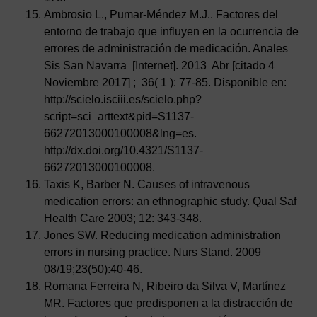
Ambrosio L., Pumar-Méndez M.J.. Factores del
entorno de trabajo que influyen en la ocurrencia de
errores de administración de medicación. Anales
Sis San Navarra [Internet]. 2013 Abr [citado 4
Noviembre 2017] ; 36( 1 ): 77-85. Disponible en:
http://scielo.isciii.es/scielo.php?
script=sci_arttext&pid=S1137-
66272013000100008&lng=es.
http://dx.doi.org/10.4321/S1137-
66272013000100008.
Taxis K, Barber N. Causes of intravenous
medication errors: an ethnographic study. Qual Saf
Health Care 2003; 12: 343-348.
Jones SW. Reducing medication administration
errors in nursing practice. Nurs Stand. 2009
08/19;23(50):40-46.
Romana Ferreira N, Ribeiro da Silva V, Martínez
MR. Factores que predisponen a la distracción de