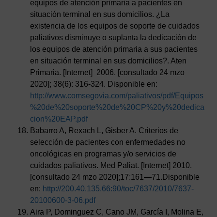
equipos de atención primaria a pacientes en
situación terminal en sus domicilios. ¿La
existencia de los equipos de soporte de cuidados
paliativos disminuye o suplanta la dedicación de
los equipos de atención primaria a sus pacientes
en situación terminal en sus domicilios?. Aten
Primaria. [Internet] 2006. [consultado 24 mzo
2020]; 38(6): 316-324. Disponible en:
http://www.comsegovia.com/paliativos/pdf/Equipos
%20de%20soporte%20de%20CP%20y%20dedica
cion%20EAP.pdf
Babarro A, Rexach L, Gisber A. Criterios de
selección de pacientes con enfermedades no
oncológicas en programas y/o servicios de
cuidados paliativos. Med Paliat. [Internet] 2010.
[consultado 24 mzo 2020];17:161—71.Disponible
en:
http://200.40.135.66:90/toc/7637/2010/7637-
20100600-3-06.pdf
Aira P, Dominguez C, Cano JM, García I, Molina E,