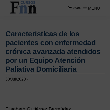
Saltar
Saltar
MENU
0,00
€
al
a
contenido
la
CURSOS
Especializados
principal
barra
FNN
en
lateral
cursos
Características de los
principal
online
pacientes con enfermedad
crónica avanzada atendidos
por un Equipo Atención
Paliativa Domiciliaria
30/Jul/2020
·
Elisabeth Gutiérrez Bermúdez