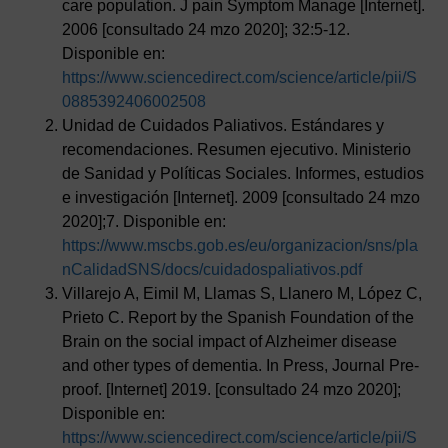
care population. J pain Symptom Manage [Internet].
2006 [consultado 24 mzo 2020]; 32:5-12.
Disponible en:
https://www.sciencedirect.com/science/article/pii/S
0885392406002508
Unidad de Cuidados Paliativos. Estándares y
recomendaciones. Resumen ejecutivo. Ministerio
de Sanidad y Políticas Sociales. Informes, estudios
e investigación [Internet]. 2009 [consultado 24 mzo
2020];7. Disponible en:
https://www.mscbs.gob.es/eu/organizacion/sns/pla
nCalidadSNS/docs/cuidadospaliativos.pdf
Villarejo A, Eimil M, Llamas S, Llanero M, López C,
Prieto C. Report by the Spanish Foundation of the
Brain on the social impact of Alzheimer disease
and other types of dementia. In Press, Journal Pre-
proof. [Internet] 2019. [consultado 24 mzo 2020];
Disponible en:
https://www.sciencedirect.com/science/article/pii/S