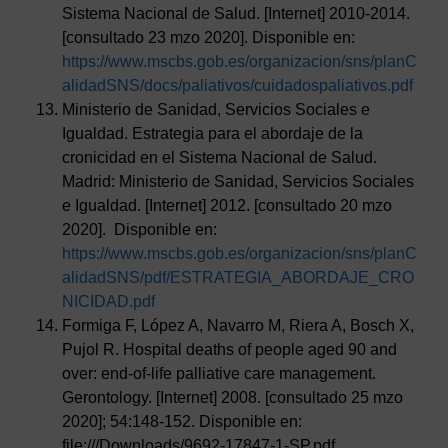
Sistema Nacional de Salud. [Internet] 2010-2014.
[consultado 23 mzo 2020]. Disponible en:
https://www.mscbs.gob.es/organizacion/sns/planC
alidadSNS/docs/paliativos/cuidadospaliativos.pdf
Ministerio de Sanidad, Servicios Sociales e
Igualdad. Estrategia para el abordaje de la
cronicidad en el Sistema Nacional de Salud.
Madrid: Ministerio de Sanidad, Servicios Sociales
e Igualdad. [Internet] 2012. [consultado 20 mzo
2020]. Disponible en:
https://www.mscbs.gob.es/organizacion/sns/planC
alidadSNS/pdf/ESTRATEGIA_ABORDAJE_CRO
NICIDAD.pdf
Formiga F, López A, Navarro M, Riera A, Bosch X,
Pujol R. Hospital deaths of people aged 90 and
over: end-of-life palliative care management.
Gerontology. [Internet] 2008. [consultado 25 mzo
2020]; 54:148-152. Disponible en:
file:///Downloads/9692-17847-1-SP.pdf