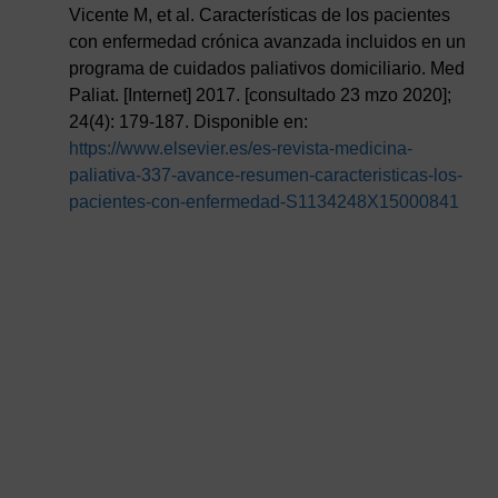
Vicente M, et al. Características de los pacientes
con enfermedad crónica avanzada incluidos en un
programa de cuidados paliativos domiciliario. Med
Paliat. [Internet] 2017. [consultado 23 mzo 2020];
24(4): 179-187. Disponible en:
https://www.elsevier.es/es-revista-medicina-
paliativa-337-avance-resumen-caracteristicas-los-
pacientes-con-enfermedad-S1134248X15000841
AVISO LEGAL
|
POLÍTICA DE PRIVACIDAD
|
COOKIES
|
TÉRMINOS Y
CONDICIONES DE CONTRATACIÓN