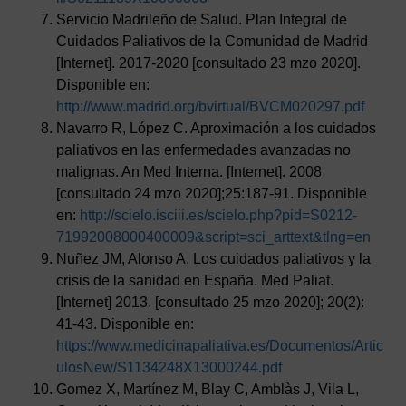
Servicio Madrileño de Salud. Plan Integral de
Cuidados Paliativos de la Comunidad de Madrid
[Internet]. 2017-2020 [consultado 23 mzo 2020].
Disponible en:
http://www.madrid.org/bvirtual/BVCM020297.pdf
Navarro R, López C. Aproximación a los cuidados
paliativos en las enfermedades avanzadas no
malignas. An Med Interna. [Internet]. 2008
[consultado 24 mzo 2020];25:187-91. Disponible
en:
http://scielo.isciii.es/scielo.php?pid=S0212-
71992008000400009&script=sci_arttext&tlng=en
Nuñez JM, Alonso A. Los cuidados paliativos y la
crisis de la sanidad en España. Med Paliat.
[Internet] 2013. [consultado 25 mzo 2020]; 20(2):
41-43. Disponible en:
https://www.medicinapaliativa.es/Documentos/Artic
ulosNew/S1134248X13000244.pdf
Gomez X, Martínez M, Blay C, Amblàs J, Vila L,