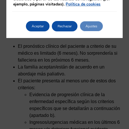
Se deben cumplir los criterios
ejemplo, páginas visitadas).
Política de cookies
generales y/o al menos uno de los
criterios de enfermedad específica(18):
Aceptar
Rechazar
Ajustes
a) Criterios generales (deben cumplirse todos):
El pronóstico clínico del paciente a criterio de su
médico es limitado (6 meses). No sorprendería si
falleciera en los próximos 6 meses.
La familia aceptan/están de acuerdo en un
abordaje más paliativo.
El paciente presenta al menos uno de estos dos
criterios:
Evidencia de progresión clínica de la
enfermedad específica según los criterios
específicos que se detallarán a continuación
(apartado b).
Ingresos/urgencias médicas en los últimos 6