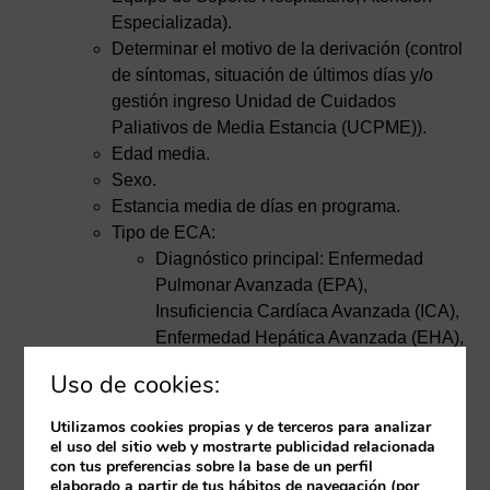
Especializada).
Determinar el motivo de la derivación (control
de síntomas, situación de últimos días y/o
gestión ingreso Unidad de Cuidados
Paliativos de Media Estancia (UCPME)).
Edad media.
Sexo.
Estancia media de días en programa.
Tipo de ECA:
Diagnóstico principal: Enfermedad
Pulmonar Avanzada (EPA),
Insuficiencia Cardíaca Avanzada (ICA),
Enfermedad Hepática Avanzada (EHA),
Insuficiencia Renal Crónica Avanzada
Uso de cookies:
(ERCA), Demencias muy
evolucionadas y Enfermedad
Utilizamos cookies propias y de terceros para analizar
Cerebrovascular Crónica Avanzada y
el uso del sitio web y mostrarte publicidad relacionada
con tus preferencias sobre la base de un perfil
por último, pluripatología.
elaborado a partir de tus hábitos de navegación (por