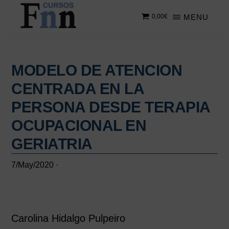
Saltar
Saltar
MENU
0,00
€
al
a
contenido
la
CURSOS
Especializados
principal
barra
FNN
en
lateral
cursos
MODELO DE ATENCION
principal
online
CENTRADA EN LA
PERSONA DESDE TERAPIA
OCUPACIONAL EN
GERIATRIA
7/May/2020
·
Carolina Hidalgo Pulpeiro