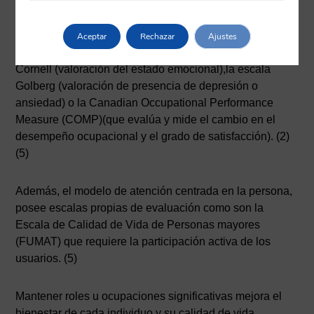
modificado (valoración funcional) y la escala Tinetti
(valoración física: marcha y equilibrio) o test utilizados
en otras disciplinas ,como por ejemplo, la escala Mini
Aceptar
Rechazar
Ajustes
Examen Cognoscitivo (valoración cognitiva), la escala
Cornell (valoración del estado emocional),la escala
Golberg (valoración de presencia de depresión o
ansiedad) o la Canadian Occupational Performance
Measure (COMP)(que evalúa y mide el cambio en el
desempeño ocupacional y el grado de satisfacción). (2)
(5)
Además, el modelo de atención centrada en la persona,
posee escalas propias de evaluación como son la
Escala de Calidad de Vida de Personas mayores
(FUMAT) que requiere la participación activa de los
usuarios. (5)
Mantener roles u ocupaciones significativas mejora el
bienestar de cada individuo y su calidad de vida