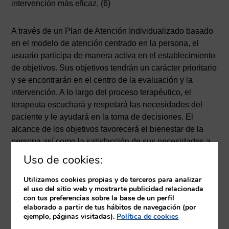
intervención más eficaz. (6)
A través de un Plan de Atención Individualizado basado
en el modelo de atención centrado en la persona, el
usuario participa de manera activa en el establecimiento
de objetivos. Sus objetivos tendrán un carácter prioritario
y se encontrarán en el centro de la evaluación y la
intervención. A lo largo del proceso terapéutico, el
terapeuta escuchará y respetará las necesidades del
paciente y le ayudará en la toma de decisiones. El
alcance de los objetivos favorecerá el bienestar de la
persona así como la satisfacción de sus necesidades a
través del mantenimiento de roles o mediante
Uso de cookies:
ocupaciones significativas. (2)(5)
Utilizamos cookies propias y de terceros para analizar
el uso del sitio web y mostrarte publicidad relacionada
La medición de estos objetivos, se lleva a cabo a través
con tus preferencias sobre la base de un perfil
de test estandarizados propios de la Terapia
elaborado a partir de tus hábitos de navegación (por
ejemplo, páginas visitadas).
Política de cookies
Ocupacional, como por ejemplo, el Índice de Barthel