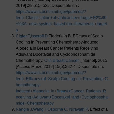
2019] ;29:515- 523. Disponible en :
https://www.ncbi.nlm.nih.gov/pubmed/?
term=Classification+of+anticancer+drugs%E2%80
%93A+new+system+based+on+therapeutic+target
s
.
,
Cigler T
,
Isseroff D
Fiederlein B. Efficacy of Scalp
Cooling in Preventing Chemotherapy-Induced
Alopecia in Breast Cancer Patients Receiving
Adjuvant Docetaxel and Cyclophosphamide
Chemotherapy.
Clin Breast Cancer.
[Internet]. 2015
[Acceso Marzo 2019] 15(5):332-4. Disponible en:
https://www.ncbi.nlm.nih.gov/pubmed/?
term=Efficacy+of+Scalp+Cooling+in+Preventing+C
hemotherapy-
Induced+Alopecia+in+Breast+Cancer+Patients+R
eceiving+Adjuvant+Docetaxel+and+Cyclophospha
mide+Chemotherapy
Nangia J
,
Wang T
,
Osborne C
,
Niravath P
. Effect of a