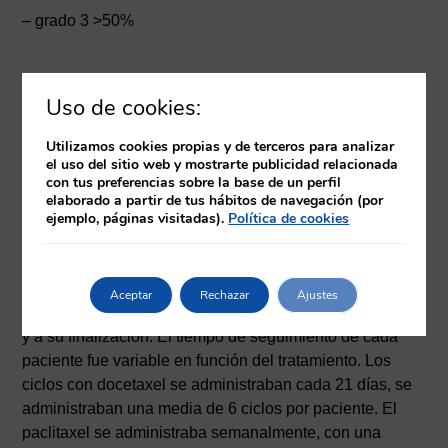
– grado 3 >50%
Resultados
Uso de cookies:
Se incluyeron un total de 39 mujeres con cáncer de
Utilizamos cookies propias y de terceros para analizar
mama en tratamiento activo. La media de edad era de
el uso del sitio web y mostrarte publicidad relacionada
56,17 años.
con tus preferencias sobre la base de un perfil
elaborado a partir de tus hábitos de navegación (por
ejemplo, páginas visitadas).
Política de cookies
El 100% de las pacientes a las que se les ofreció
colocarse el gorro, accedieron.
Aceptar
Rechazar
Ajustes
Se evaluó a las pacientes antes de iniciar el tratamiento
y a su finalización. El tiempo de seguimiento de cada
paciente fue variable en función del tratamiento. Los
ciclos con docetaxel se administraban cada 21 días, se
administraban una media de 6 ciclos por paciente. El
paclitaxel se administraba semanalmente, con una