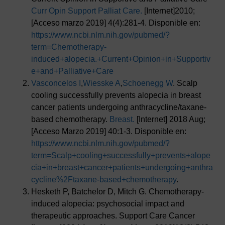
Curr Opin Support Palliat Care.
[Internet]2010;
[Acceso marzo 2019] 4(4):281-4. Disponible en:
https://www.ncbi.nlm.nih.gov/pubmed/?
term=Chemotherapy-
induced+alopecia.+Current+Opinion+in+Supportiv
e+and+Palliative+Care
Vasconcelos I
,
Wiesske A
,
Schoenegg W
. Scalp
cooling successfully prevents alopecia in breast
cancer patients undergoing anthracycline/taxane-
based chemotherapy.
Breast.
[Internet] 2018 Aug;
[Acceso Marzo 2019] 40:1-3. Disponible en:
https://www.ncbi.nlm.nih.gov/pubmed/?
term=Scalp+cooling+successfully+prevents+alope
cia+in+breast+cancer+patients+undergoing+anthra
cycline%2Ftaxane-based+chemotherapy
.
Hesketh P, Batchelor D, Mitch G. Chemotherapy-
induced alopecia: psychosocial impact and
therapeutic approaches. Support Care Cancer