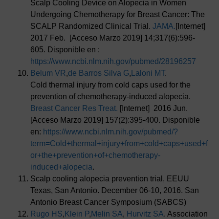
Scalp Cooling Device on Alopecia in Women
Undergoing Chemotherapy for Breast Cancer: The
SCALP Randomized Clinical Trial.
JAMA.
[Internet]
2017 Feb. [Acceso Marzo 2019] 14;317(6):596-
605. Disponible en :
https://www.ncbi.nlm.nih.gov/pubmed/28196257
Belum VR
,
de Barros Silva G
,
Laloni MT
.
Cold thermal injury from cold caps used for the
prevention of chemotherapy-induced alopecia.
Breast Cancer Res Treat.
[Internet] 2016 Jun.
[Acceso Marzo 2019] 157(2):395-400. Disponible
en:
https://www.ncbi.nlm.nih.gov/pubmed/?
term=Cold+thermal+injury+from+cold+caps+used+f
or+the+prevention+of+chemotherapy-
induced+alopecia
.
Scalp cooling alopecia prevention trial, EEUU
Texas, San Antonio. December 06-10, 2016. San
Antonio Breast Cancer Symposium (SABCS)
Rugo HS
,
Klein P
,
Melin SA
,
Hurvitz SA
. Association