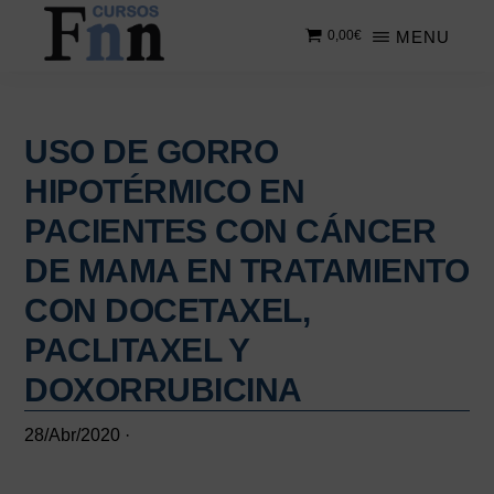
Saltar
Saltar
MENU
0,00
€
al
a
contenido
la
CURSOS
Especializados
principal
barra
FNN
en
lateral
cursos
USO DE GORRO
principal
online
HIPOTÉRMICO EN
PACIENTES CON CÁNCER
DE MAMA EN TRATAMIENTO
CON DOCETAXEL,
PACLITAXEL Y
DOXORRUBICINA
28/Abr/2020
·