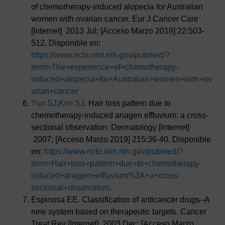
of chemotherapy-induced alopecia for Australian
women with ovarian cancer. Eur J Cancer Care
[Internet] 2013 Jul; [Acceso Marzo 2019] 22:503-
512. Disponible en:
https://www.ncbi.nlm.nih.gov/pubmed/?
term=The+experience+of+chemotherapy-
induced+alopecia+for+Australian+women+with+ov
arian+cancer
Yun SJ
,
Kim SJ
. Hair loss pattern due to
chemotherapy-induced anagen effluvium: a cross-
sectional observation. Dermatology [Internet]
2007; [Acceso Marzo 2019] 215:36-40. Disponible
en:
https://www.ncbi.nlm.nih.gov/pubmed/?
term=Hair+loss+pattern+due+to+chemotherapy-
induced+anagen+effluvium%3A+a+cross-
sectional+observation
.
Espinosa EE. Classification of anticancer drugs–A
new system based on therapeutic targets. Cancer
Treat Rev [Internet] 2003 Dec; [Acceso Marzo