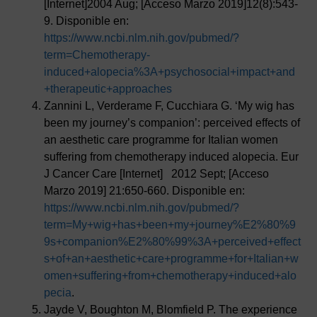
[Internet]2004 Aug; [Acceso Marzo 2019]12(8):543-
9. Disponible en:
https://www.ncbi.nlm.nih.gov/pubmed/?
term=Chemotherapy-
induced+alopecia%3A+psychosocial+impact+and
+therapeutic+approaches
Zannini L, Verderame F, Cucchiara G. ‘My wig has
been my journey’s companion’: perceived effects of
an aesthetic care programme for Italian women
suffering from chemotherapy induced alopecia. Eur
J Cancer Care [Internet] 2012 Sept; [Acceso
Marzo 2019] 21:650-660. Disponible en:
https://www.ncbi.nlm.nih.gov/pubmed/?
term=My+wig+has+been+my+journey%E2%80%9
9s+companion%E2%80%99%3A+perceived+effect
s+of+an+aesthetic+care+programme+for+Italian+w
omen+suffering+from+chemotherapy+induced+alo
pecia
.
Jayde V, Boughton M, Blomfield P. The experience