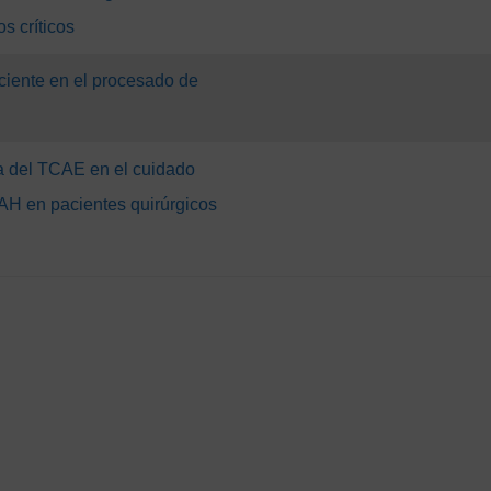
s críticos
ciente en el procesado de
a del TCAE en el cuidado
AH en pacientes quirúrgicos