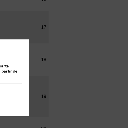
17
18
rarte
 partir de
19