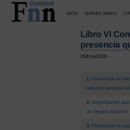
Saltar
Saltar
Saltar
a
al
a
INICIO
QUIÉNES SOMOS
CU
la
contenido
la
navegación
principal
barra
CURSOS
Especializados
principal
lateral
FNN
Libro VI Co
en
principal
cursos
presencia q
online
26/Ene/2026
·
1.
Prevención de infe
atención sanitaria (
2.
Seguridad del pacie
de riesgos evitables
3.
Prevención de caíd