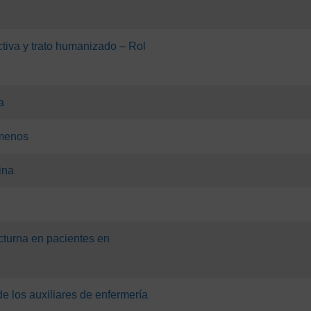
tiva y trato humanizado – Rol
a
 menos
rina
cturna en pacientes en
de los auxiliares de enfermería