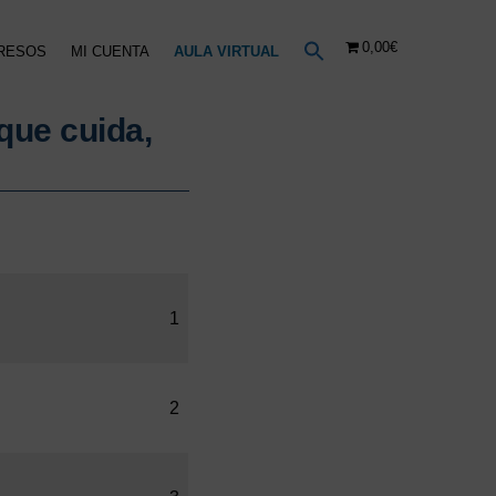
0,00€
RESOS
MI CUENTA
AULA VIRTUAL
que cuida,
1
2