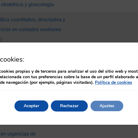
 obstetricia y ginecología
fica cuantitativa, descriptiva y
nicos en cuidados auxiliares
)
e la TCAE en el plan de
cookies:
ía (PAE) en pacientes con
cookies propias y de terceros para analizar el uso del sitio web y most
o (corazón roto) – STT
relacionada con tus preferencias sobre la base de un perfil elaborado a
 de navegación (por ejemplo, páginas visitadas).
Política de cookies
iativa educativa: formación
 comunicación en situaciones
Aceptar
Rechazar
Ajustes
iento de pacientes y
en urgencias de