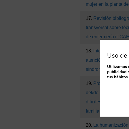
mujer en la planta de
17.
Revisión bibliográ
transversal sobre téc
de enfermería (TCAE
18.
Integración del/d
Uso de 
atención de enfermer
Utilizamos 
síndrome de Takotsub
publicidad 
tus hábitos
19.
Propuesta de inic
del/de la TCAE en la
difíciles. Acompañam
familiares
20.
La humanización 