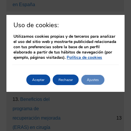
en España
10.
Gestoras de casos
10
Uso de cookies:
11.
Manejo de la
Utilizamos cookies propias y de terceros para analizar
el uso del sitio web y mostrarte publicidad relacionada
enfermedad
con tus preferencias sobre la base de un perfil
11
elaborado a partir de tus hábitos de navegación (por
venooclusiva hepática
ejemplo, páginas visitadas).
Política de cookies
para enfermería
12.
Manejo del delirio
Aceptar
Rechazar
Ajustes
12
en el paciente crítico
13.
Beneficios del
programa de
recuperación mejorada
13
(ERAS) en cirugía