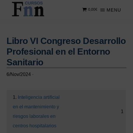
Saltar
Saltar
MENU
0,00
€
al
a
contenido
la
CURSOS
Especializados
principal
barra
FNN
en
lateral
cursos
Libro VI Congreso Desarrollo
principal
online
Profesional en el Entorno
Sanitario
6/Nov/2024
·
1.
Inteligencia artificial
en el mantenimiento y
1
riesgos laborales en
centros hospitalarios