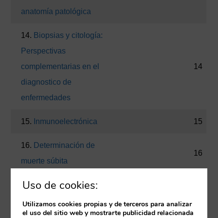
anatomía patológica
14.
Biopsias y citología:
Perspectivas
complementarias en el
14
diagnostico de
enfermedades
15.
Inmunoelectrónica
15
16.
Determinación de
16
muerte súbita
Uso de cookies:
17.
Determinación de
17
muerte por sumersión
Utilizamos cookies propias y de terceros para analizar
el uso del sitio web y mostrarte publicidad relacionada