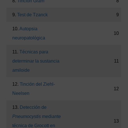
8.
Tinción Gram
8
9.
Test de Tzanck
9
10.
Autopsia
10
neuropatológica
11.
Técnicas para
determinar la sustancia
11
amiloide
12.
Tinción del Ziehl-
12
Neelsen
13.
Detección de
Pneumocystis
mediante
13
técnica de Grocott en