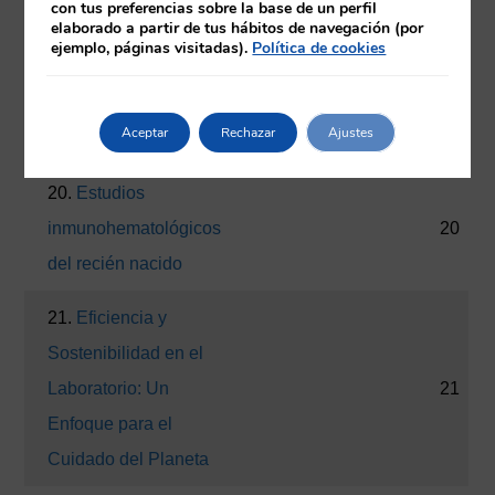
con tus preferencias sobre la base de un perfil
18.
Inmunohistoquímica
elaborado a partir de tus hábitos de navegación (por
18
ejemplo, páginas visitadas).
Política de cookies
Multiplex
19.
Test de drogas en
19
Aceptar
Rechazar
Ajustes
orina
20.
Estudios
inmunohematológicos
20
del recién nacido
21.
Eficiencia y
Sostenibilidad en el
Laboratorio: Un
21
Enfoque para el
Cuidado del Planeta