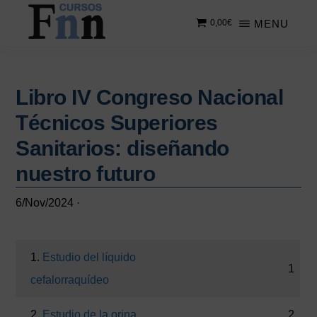
Saltar
Saltar
MENU
0,00
€
al
a
contenido
la
CURSOS
Especializados
principal
barra
FNN
en
lateral
cursos
Libro IV Congreso Nacional
principal
online
Técnicos Superiores
Sanitarios: diseñando
nuestro futuro
6/Nov/2024
·
1.
Estudio del líquido
1
cefalorraquídeo
2.
Estudio de la orina
2