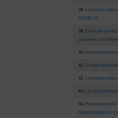
38.
Lactancia matern
COVID-19
39.
Efecto de la educ
pacientes con diabete
40.
Anestesia tumesc
41.
Cirugía micrográ
42.
La biopsia celíac
43.
La intraoperatori
44.
Participación de
multidisciplinar en 