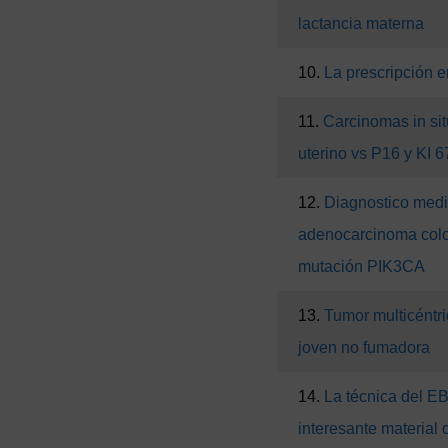
lactancia materna
10.
La prescripción e
11.
Carcinomas in situ
uterino vs P16 y KI 6
12.
Diagnostico medi
adenocarcinoma colo
mutación PIK3CA
13.
Tumor multicéntri
joven no fumadora
14.
La técnica del E
interesante material 