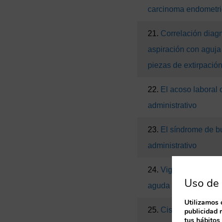
carcinoma endometri
21.
Correlación diagn
aspiración con aguja 
piezas de extirpación
22.
El acoso laboral 
administrativo
23.
El síndrome de bu
administrativo
24.
Vigilancia centine
Uso de 
aguda en el área de
Utilizamos 
25.
Cistitis de célula
publicidad 
tus hábitos