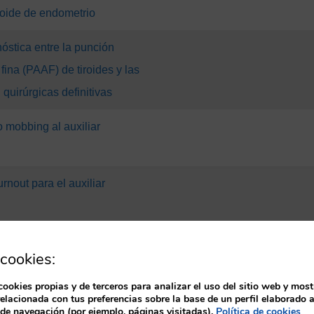
oide de endometrio
óstica entre la punción
fina (PAAF) de tiroides y las
 quirúrgicas definitivas
o mobbing al auxiliar
rnout para el auxiliar
la de infección respiratoria
cookies:
 salud de Cáceres
cookies propias y de terceros para analizar el uso del sitio web y most
s gigantes
relacionada con tus preferencias sobre la base de un perfil elaborado a
 de navegación (por ejemplo, páginas visitadas).
Política de cookies