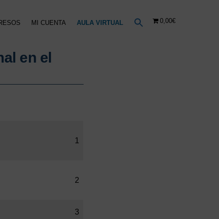
0,00€
RESOS
MI CUENTA
AULA VIRTUAL
nal en el
1
2
3