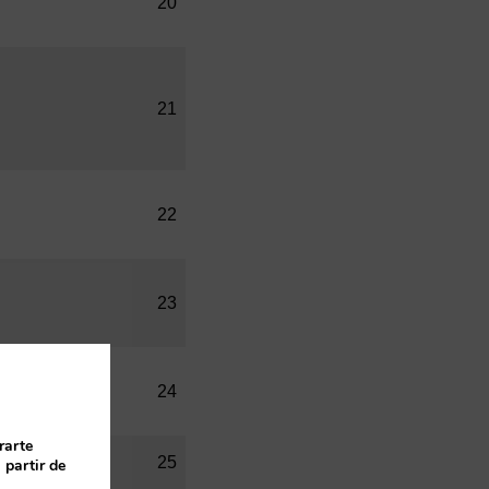
20
21
22
23
24
rarte
25
 partir de