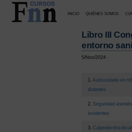
Saltar
Saltar
Saltar
a
al
a
INICIO
QUIÉNES SOMOS
CU
la
contenido
la
navegación
principal
barra
CURSOS
Especializados
principal
lateral
FNN
Libro III Co
en
principal
cursos
entorno sani
online
5/Nov/2024
·
1.
Autocuidado en ni
diabetes
2.
Seguridad anestés
incidentes
3.
Calprotectina feca