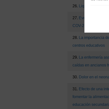
26.
Liquen amiloideo
27.
Evolución tempor
COV-2
28.
La importancia de
centros educativos
29.
La enfermería as
caídas en ancianos h
30.
Dolor en el neona
31.
Efecto de una int
fomentar la alimenta
educación secundaria