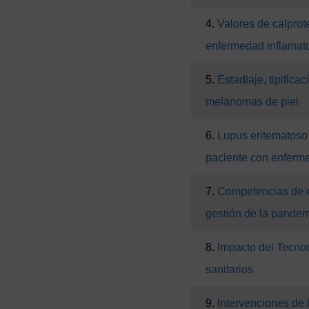
4.
Valores de calprot
enfermedad inflamator
5.
Estadiaje, tipificac
melanomas de piel
6.
Lupus eritematoso 
paciente con enferm
7.
Competencias de en
gestión de la pande
8.
Impacto del Tecnoe
sanitarios
9.
Intervenciones de l