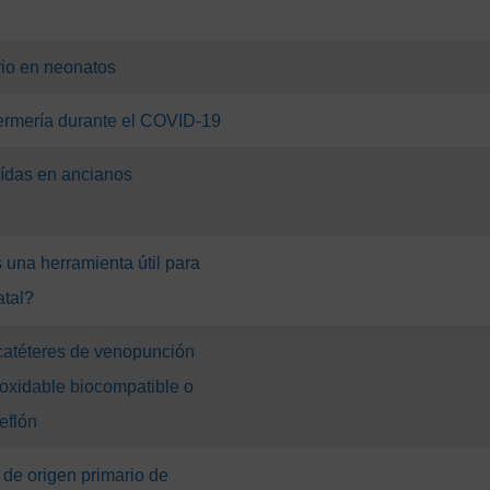
rio en neonatos
fermería durante el COVID-19
ídas en ancianos
 una herramienta útil para
atal?
catéteres de venopunción
noxidable biocompatible o
eflón
 de origen primario de