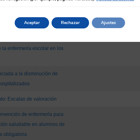
Aceptar
Rechazar
Ajustes
al de las variantes de SARS-
 la enfermería escolar en los
ociada a la disminución de
ospitalizados
to: Escalas de valoración
ervención de enfermería para
ción saludable en alumnos de
 obligatoria