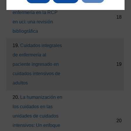
18.
El papel de la
enfermería en la RCP
18
en uci: una revisión
bibliográfica
19.
Cuidados integrales
de enfermería al
paciente ingresado en
19
cuidados intensivos de
adultos
20.
La humanización en
los cuidados en las
unidades de cuidados
20
intensivos: Un enfoque