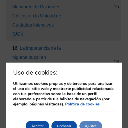
Monitoreo de Pacientes
15
Críticos en la Unidad de
Cuidados Intensivos
(UCI)
16.
La importancia de la
higiene bucal en
16
pacientes de UCI – una
Uso de cookies:
revisión bibliográfica
Utilizamos cookies propias y de terceros para analizar
el uso del sitio web y mostrarte publicidad relacionada
17.
Efectividad del
con tus preferencias sobre la base de un perfil
elaborado a partir de tus hábitos de navegación (por
oxígeno de alto flujo en
17
ejemplo, páginas visitadas).
Política de cookies
uci: una revisión
bibliográfica
Aceptar
Rechazar
Ajustes