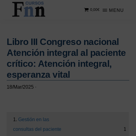
Saltar
Saltar
MENU
0,00
€
al
a
contenido
la
CURSOS
Especializados
principal
barra
FNN
en
lateral
cursos
Libro III Congreso nacional
principal
online
Atención integral al paciente
crítico: Atención integral,
esperanza vital
18/Mar/2025
·
1.
Gestión en las
consultas del paciente
1