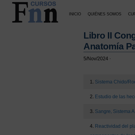
Saltar
Saltar
Saltar
a
al
a
INICIO
QUIÉNES SOMOS
CU
la
contenido
la
navegación
principal
barra
CURSOS
Especializados
principal
lateral
FNN
Libro II Con
en
principal
cursos
Anatomía Pa
online
5/Nov/2024
·
1.
Sistema Chido/Rod
2.
Estudio de las he
3.
Sangre, Sistema 
4.
Reactividad del pl