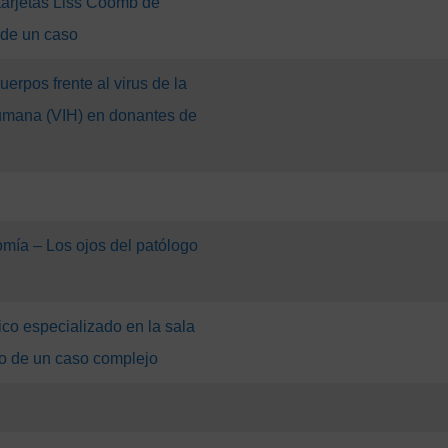
tarjetas Liss Coomb de
 de un caso
uerpos frente al virus de la
umana (VIH) en donantes de
omía – Los ojos del patólogo
ico especializado en la sala
ito de un caso complejo