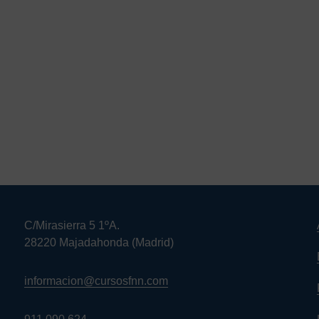
C/Mirasierra 5 1ºA.
28220 Majadahonda (Madrid)
informacion@cursosfnn.com