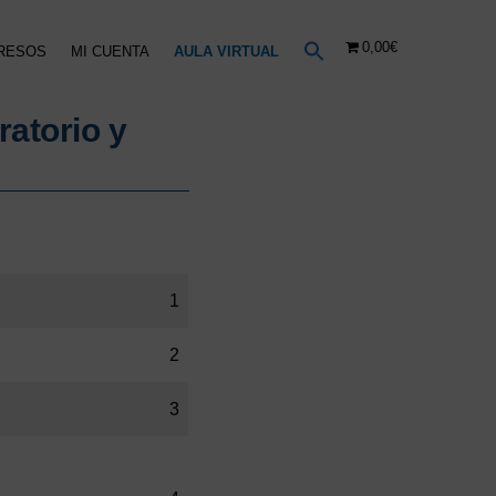
0,00€
RESOS
MI CUENTA
AULA VIRTUAL
ratorio y
1
2
3