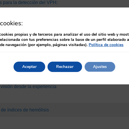
s para la detección del VPH:
aciones
cookies:
nmunidad
cookies propias y de terceros para analizar el uso del sitio web y most
relacionada con tus preferencias sobre la base de un perfil elaborado a
ica en el diagnóstico de
 de navegación (por ejemplo, páginas visitadas).
Política de cookies
cas
ón masiva
Aceptar
Rechazar
Ajustes
fase preanalítica en los
a visión desde la experiencia
 de índices de hemólisis