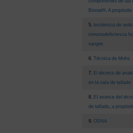
componentes de las 
Biorad®. A propósito
5.
Incidencia de antic
inmunodeficiencia h
sangre
6.
Técnica de Mohs
7.
El técnico de anat
en la sala de tallado
8.
El avance del técn
de tallado, a propós
9.
OSNA