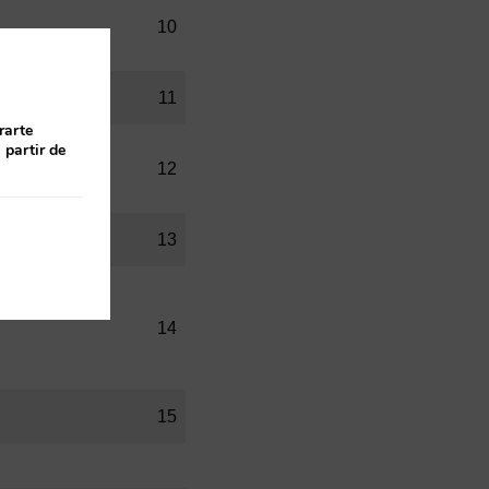
10
11
rarte
 partir de
12
13
14
15