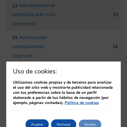
13.
Intervenciones de
enfermería ante crisis
13
convulsivas
14.
Reanimación
cardiopulmonar.
14
Urgencias
Uso de cookies:
15.
Intoxicaciones
15
Utilizamos cookies propias y de terceros para analizar
16.
Cuidados de
el uso del sitio web y mostrarte publicidad relacionada
con tus preferencias sobre la base de un perfil
enfermería en el manejo
16
elaborado a partir de tus hábitos de navegación (por
del shock
ejemplo, páginas visitadas).
Política de cookies
17.
Intubación
17
Aceptar
Rechazar
Ajustes