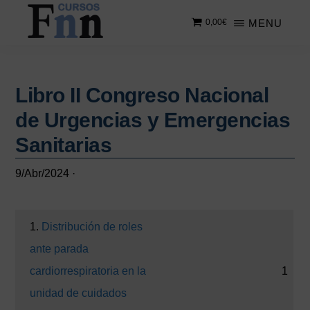
Saltar
Saltar
MENU
0,00
€
al
a
contenido
la
CURSOS
Especializados
principal
barra
FNN
en
lateral
cursos
Libro II Congreso Nacional
principal
online
de Urgencias y Emergencias
Sanitarias
9/Abr/2024
·
1.
Distribución de roles
ante parada
cardiorrespiratoria en la
1
unidad de cuidados