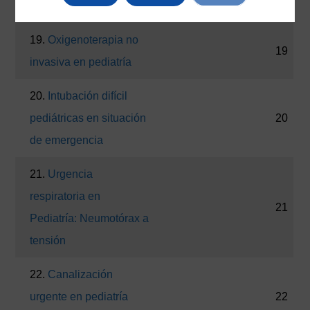
18.
Cardioversión
18
19.
Oxigenoterapia no
19
invasiva en pediatría
20.
Intubación difícil
pediátricas en situación
20
de emergencia
21.
Urgencia
respiratoria en
21
Pediatría: Neumotórax a
tensión
22.
Canalización
urgente en pediatría
22