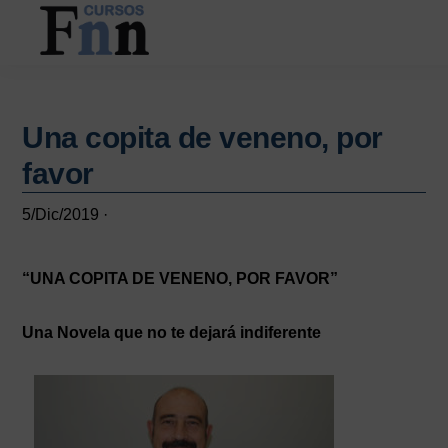
Saltar
Saltar
al
a
contenido
la
CURSOS
Especializados
principal
barra
FNN
en
lateral
cursos
Una copita de veneno, por
principal
online
favor
5/Dic/2019
·
“UNA COPITA DE VENENO, POR FAVOR”
Una Novela que no te dejará indiferente