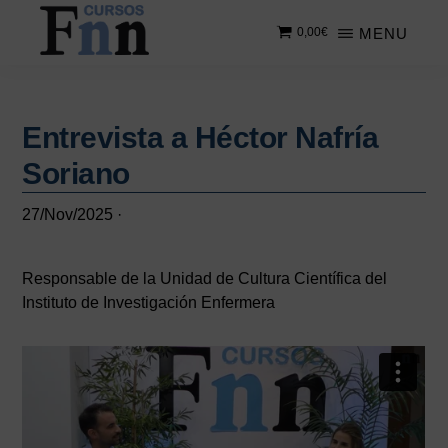
Saltar
Saltar
MENU
0,00
€
al
a
contenido
la
CURSOS
Especializados
principal
barra
FNN
en
lateral
cursos
Entrevista a Héctor Nafría
principal
online
Soriano
27/Nov/2025
·
Responsable de la Unidad de Cultura Científica del
Instituto de Investigación Enfermera