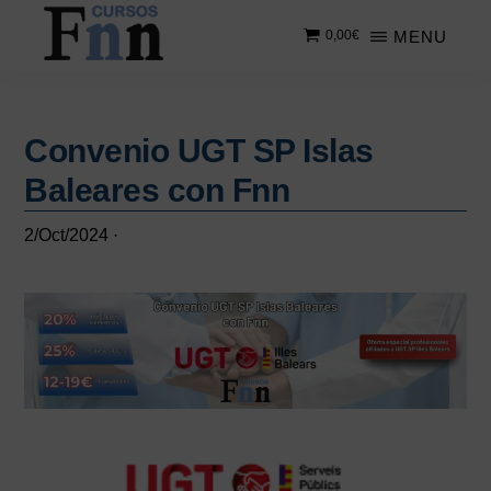
Saltar
Saltar
MENU
0,00
€
al
a
contenido
la
CURSOS
Especializados
principal
barra
FNN
en
lateral
cursos
Convenio UGT SP Islas
principal
online
Baleares con Fnn
2/Oct/2024
·