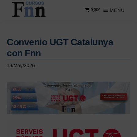
Saltar
Saltar
MENU
0,00
€
al
a
contenido
la
CURSOS
Especializados
principal
barra
FNN
en
lateral
cursos
Convenio UGT Catalunya
principal
online
con Fnn
13/May/2026
·