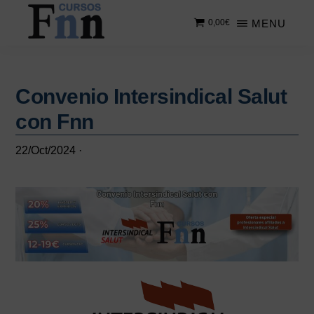
Saltar
Saltar
MENU
0,00
€
al
a
contenido
la
CURSOS
Especializados
principal
barra
FNN
en
lateral
cursos
Convenio Intersindical Salut
principal
online
con Fnn
22/Oct/2024
·