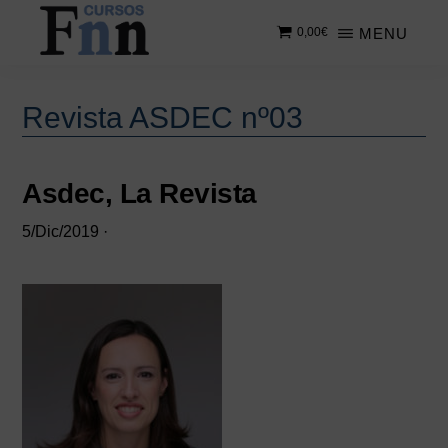
Saltar
Saltar
MENU
0,00
€
al
a
contenido
la
CURSOS
Especializados
principal
barra
FNN
en
lateral
Revista ASDEC nº03
cursos
principal
online
Asdec, La Revista
5/Dic/2019
·